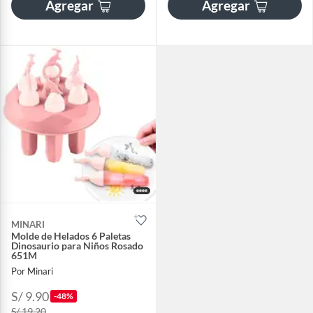
Agregar
Agregar
MINARI
Molde de Helados 6 Paletas
Dinosaurio para Niños Rosado
651M
Por Minari
S/ 9.90
-48%
S/ 19.20