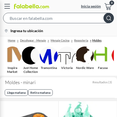
Inicia sesión
Search
Bar
location-
Ingresa tu ubicación
icon
Home
Decohogar - Menaje
Menaje Cocina
Reposteria
Moldes
Inspira
Just Home
Tramontina
Victoria
Nordic Ware
Facusa
Ic
Market
Collection
Moldes - minari
Resultados
(
3
)
Llega mañana
Retira mañana