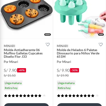
MINARI
MINARI
Molde Antiadherente 06
Molde de Helados 6 Paletas
Muffins Galletas Cupcakes
Dinosaurio para Niños Verde
Diseño Flor J33
651M
Por Minari
Por Minari
S/ 7.90
S/ 9.90
-49%
-50%
S/ 15.50
S/ 19.90
Llega mañana
Llega mañana
Retira hoy
Retira hoy
(4)
(1)