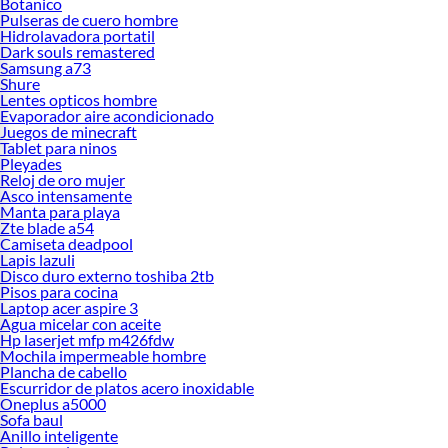
Botanico
Pulseras de cuero hombre
Hidrolavadora portatil
Dark souls remastered
Samsung a73
Shure
Lentes opticos hombre
Evaporador aire acondicionado
Juegos de minecraft
Tablet para ninos
Pleyades
Reloj de oro mujer
Asco intensamente
Manta para playa
Zte blade a54
Camiseta deadpool
Lapis lazuli
Disco duro externo toshiba 2tb
Pisos para cocina
Laptop acer aspire 3
Agua micelar con aceite
Hp laserjet mfp m426fdw
Mochila impermeable hombre
Plancha de cabello
Escurridor de platos acero inoxidable
Oneplus a5000
Sofa baul
Anillo inteligente