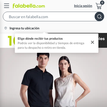
Inicia sesión
Search
Bar
location-
Ingresa tu ubicación
icon
Elige dónde recibir tus productos
✕
Podrás ver la disponibilidad y tiempos de entrega
para tu despacho o retiro en tienda.