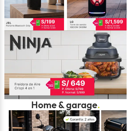
Home & garage
.