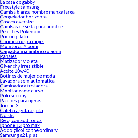
La casa de gabby
Freestyle samsung
Camisa blanca hombre manga larga
Congelador horizontal
Casaca oversize
Camisas de seda para hombre
Peluches Pokemon
Poncio pilato
Chompa negra mujer
Monitores Xiaomi
Cargador inalambrico xiaomi
Panales
Matizador violeta
Givenchy irresistible
Aceite 10w40
Botines de mujer de moda
Lavadora semiautomatica
Caminadora trotadora
Monitor game curvo
Polo snoopy
Parches para ojeras
Jordan 3
Cafetera gota a gota
Nordic
Reloj con audifonos
Iphone 13 pro max
Acido glicolico the ordinary
Samsung s21 plus