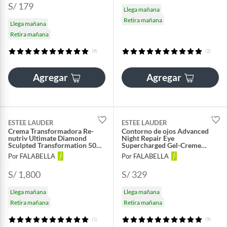
S/ 179
Llega mañana
Retira mañana
Llega mañana
Retira mañana
(9)
(2)
Agregar
Agregar
ESTEE LAUDER
ESTEE LAUDER
Crema Transformadora Re-
Contorno de ojos Advanced
nutriv Ultimate Diamond
Night Repair Eye
Sculpted Transformation 50
Supercharged Gel-Creme
Ml
Synchronized Multi-Recovery
Por FALABELLA
Por FALABELLA
Eye Cream 15ml
S/ 1,800
S/ 329
Llega mañana
Llega mañana
Retira mañana
Retira mañana
(1)
(9)