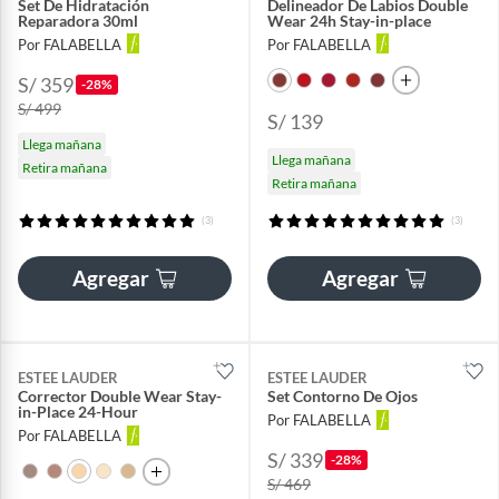
Set De Hidratación
Delineador De Labios Double
Reparadora 30ml
Wear 24h Stay-in-place
Por FALABELLA
Por FALABELLA
S/ 359
-28%
S/ 499
S/ 139
Llega mañana
Llega mañana
Retira mañana
Retira mañana
(3)
(3)
Agregar
Agregar
ESTEE LAUDER
ESTEE LAUDER
Corrector Double Wear Stay-
Set Contorno De Ojos
in-Place 24-Hour
Por FALABELLA
Por FALABELLA
S/ 339
-28%
S/ 469