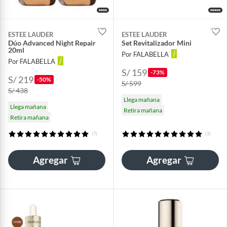
ESTEE LAUDER
ESTEE LAUDER
Dúo Advanced Night Repair
Set Revitalizador Mini
20ml
Por FALABELLA
Por FALABELLA
S/ 159
-73%
S/ 219
-50%
S/ 599
S/ 438
Llega mañana
Llega mañana
Retira mañana
Retira mañana
(7)
(3)
Agregar
Agregar