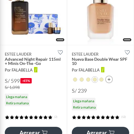
ESTEE LAUDER
ESTEE LAUDER
Advanced Night Repair 115ml
Nueva Base Double Wear SPF
+ Minis On-The -Go
10
Por FALABELLA
Por FALABELLA
S/ 599
-45%
S/ 1,098
S/ 239
Llega mañana
Llega mañana
Retira mañana
Retira mañana
(2)
(12)
Agregar
Agregar