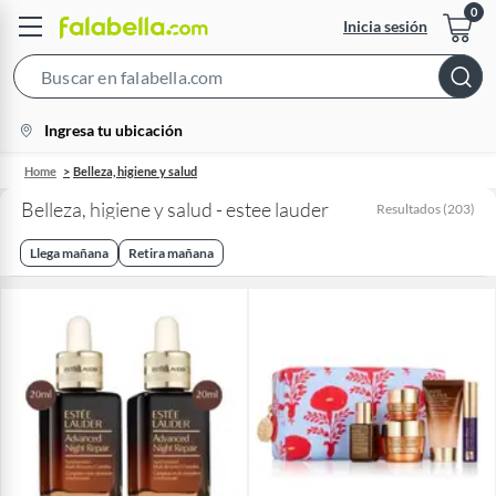
Inicia sesión
Search
Bar
location-
Ingresa tu ubicación
icon
Home
Belleza, higiene y salud
Belleza, higiene y salud - estee lauder
Resultados
(
203
)
Llega mañana
Retira mañana