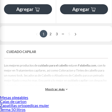
Agregar
Agregar
...
1
2
3
5
CUIDADO CAPILAR
Los mejores productos de
cuidado para el cabello
esta en
Falabella.com
, con lo
mejor en Tratamientos capilares, asi como Coloracion y Tintes de cabello para
un nuevo look, Secadoras de Cabello o Alisadores de Cabello para un peinado
mejor fijado y mucho mas. Encuentra lo mejor en
cuidado capilar
con despacho
a domicilio, o recogelos sin costo adicional con la Guia de Compras.
Mostrar más
Mesas plegables
Cajas de carton
Zapatillas ortopedicas mujer
Terma 50 litros