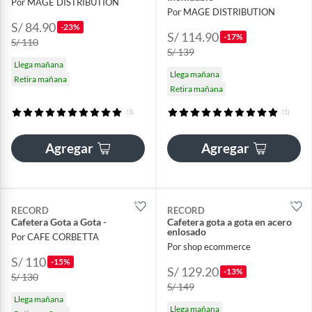
Por MAGE DISTRIBUTION
Por MAGE DISTRIBUTION
S/ 84.90
-23%
S/ 114.90
-17%
S/ 110
S/ 139
Llega mañana
Llega mañana
Retira mañana
Retira mañana
(3)
(1)
Agregar
Agregar
RECORD
RECORD
Cafetera Gota a Gota -
Cafetera gota a gota en acero
enlosado
Por CAFE CORBETTA
Por shop ecommerce
S/ 110
-15%
S/ 129.20
-13%
S/ 130
S/ 149
Llega mañana
Llega mañana