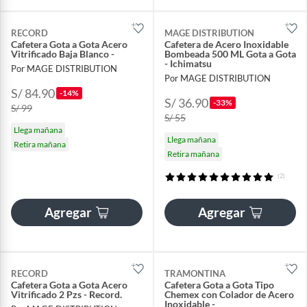
RECORD
MAGE DISTRIBUTION
Cafetera Gota a Gota Acero
Cafetera de Acero Inoxidable
Vitrificado Baja Blanco -
Bombeada 500 ML Gota a Gota
- Ichimatsu
Por MAGE DISTRIBUTION
Por MAGE DISTRIBUTION
S/ 84.90
-14%
S/ 36.90
-33%
S/ 99
S/ 55
Llega mañana
Llega mañana
Retira mañana
Retira mañana
(2)
Agregar
Agregar
RECORD
TRAMONTINA
Cafetera Gota a Gota Acero
Cafetera Gota a Gota Tipo
Vitrificado 2 Pzs - Record.
Chemex con Colador de Acero
Inoxidable -