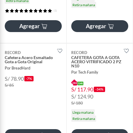
Retira mañana
Retira mañana
(1)
Agregar
Agregar
RECORD
RECORD
Cafetera Acero Esmaltado
CAFETERA GOTA A GOTA
Gota a Gota Original
ACERO VITRIFICADO 2 PZ
N10
Por BreadHard
Por Tech Family
S/ 78.90
-7%
S/ 85
S/ 117.90
-34%
S/ 124.90
S/ 180
Llega mañana
Retira mañana