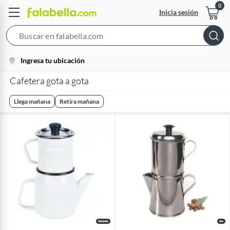
Inicia sesión
Search
Bar
location-
Ingresa tu ubicación
icon
Cafetera gota a gota
Llega mañana
Retira mañana