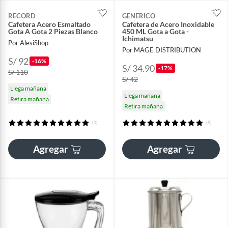
RECORD
GENERICO
Cafetera Acero Esmaltado
Cafetera de Acero Inoxidable
Gota A Gota 2 Piezas Blanco
450 ML Gota a Gota -
Ichimatsu
Por AlesiShop
Por MAGE DISTRIBUTION
S/ 92
-16%
S/ 34.90
-17%
S/ 110
S/ 42
Llega mañana
Llega mañana
Retira mañana
Retira mañana
(1)
(9)
Agregar
Agregar