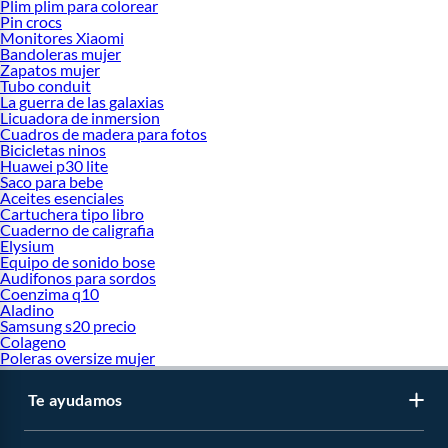
Plim plim para colorear
Pin crocs
Monitores Xiaomi
Bandoleras mujer
Zapatos mujer
Tubo conduit
La guerra de las galaxias
Licuadora de inmersion
Cuadros de madera para fotos
Bicicletas ninos
Huawei p30 lite
Saco para bebe
Aceites esenciales
Cartuchera tipo libro
Cuaderno de caligrafia
Elysium
Equipo de sonido bose
Audifonos para sordos
Coenzima q10
Aladino
Samsung s20 precio
Colageno
Poleras oversize mujer
Te ayudamos