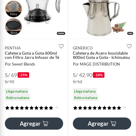
PENTHA
GENERICO
Cafetera Gota a Gota 600ml
Cafetera de Acero Inoxidable
con Filtro Jarra Infusor de Té
800ml Gota a Gota - Ichimatsu
Por Sweet Blends
Por MAGE DISTRIBUTION
S/ 69
S/ 42.90
-25%
-18%
S/ 92
S/ 52
Llega mañana
Llega mañana
Retira mañana
Retira mañana
(2)
(4)
Agregar
Agregar