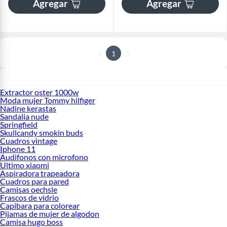
Agregar
Agregar
1
Extractor oster 1000w
Moda mujer Tommy hilfiger
Nadine kerastas
Sandalia nude
Springfield
Skullcandy smokin buds
Cuadros vintage
Iphone 11
Audifonos con microfono
Ultimo xiaomi
Aspiradora trapeadora
Cuadros para pared
Camisas oechsle
Frascos de vidrio
Capibara para colorear
Pijamas de mujer de algodon
Camisa hugo boss