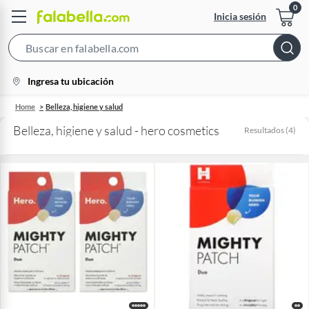
Inicia sesión
Search
Bar
location-
Ingresa tu ubicación
icon
Home
Belleza, higiene y salud
Belleza, higiene y salud - hero cosmetics
Resultados
(
4
)