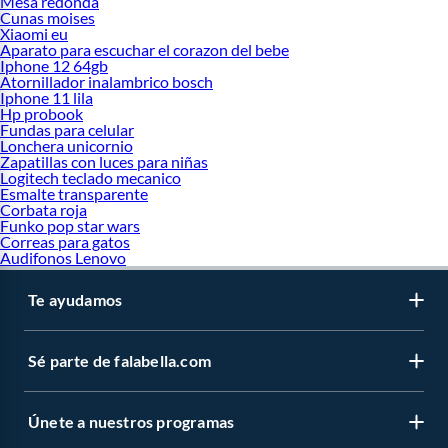
Mesa redonda
Cunas moises
Xiaomi eu
Aparato para escuchar el corazon del bebe
Iphone 12 64gb
Atornillador inalambrico bosch
Iphone 11 lila
Hp probook
Fundas para celular
Lonchera unicornio
Zapatillas con luces para niñas
Logitech teclado mecanico
Esmalte transparente
Corbata roja
Funko pop star wars
Correas para gatos
Audifonos Lenovo
Te ayudamos
Sé parte de falabella.com
Únete a nuestros programas