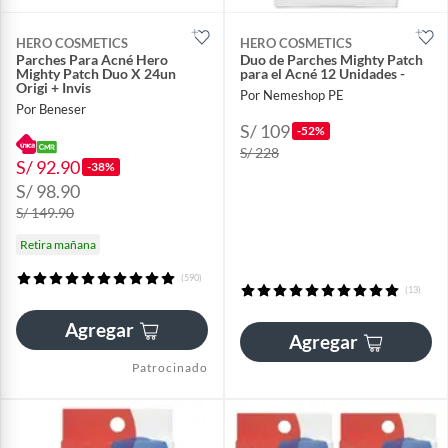
HERO COSMETICS
HERO COSMETICS
Parches Para Acné Hero
Duo de Parches Mighty Patch
Mighty Patch Duo X 24un
para el Acné 12 Unidades -
Origi + Invis
Por Nemeshop PE
Por Beneser
S/ 109
-52%
S/ 228
S/ 92.90
-38%
S/ 98.90
S/ 149.90
Retira mañana
(590)
(13)
Agregar
Agregar
Patrocinado