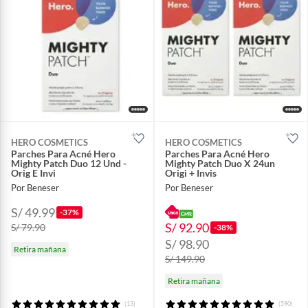
HERO COSMETICS
HERO COSMETICS
Parches Para Acné Hero
Parches Para Acné Hero
Mighty Patch Duo 12 Und -
Mighty Patch Duo X 24un
Orig E Invi
Origi + Invis
Por Beneser
Por Beneser
S/ 49.99
-37%
S/ 92.90
S/ 79.90
-38%
S/ 98.90
Retira mañana
S/ 149.90
Retira mañana
(13)
(590)