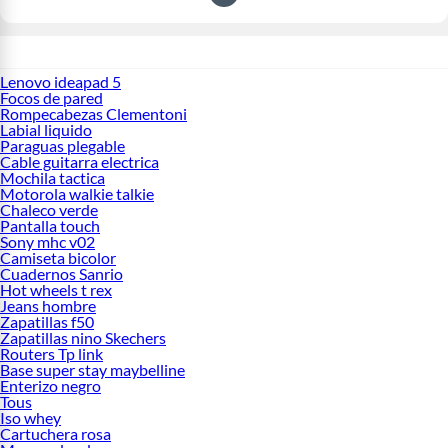
Lenovo ideapad 5
Focos de pared
Rompecabezas Clementoni
Labial liquido
Paraguas plegable
Cable guitarra electrica
Mochila tactica
Motorola walkie talkie
Chaleco verde
Pantalla touch
Sony mhc v02
Camiseta bicolor
Cuadernos Sanrio
Hot wheels t rex
Jeans hombre
Zapatillas f50
Zapatillas nino Skechers
Routers Tp link
Base super stay maybelline
Enterizo negro
Tous
Iso whey
Cartuchera rosa