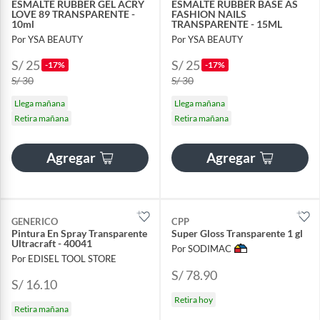
ESMALTE RUBBER GEL ACRY
ESMALTE RUBBER BASE AS
LOVE 89 TRANSPARENTE -
FASHION NAILS
10ml
TRANSPARENTE - 15ML
Por YSA BEAUTY
Por YSA BEAUTY
S/ 25
S/ 25
-17%
-17%
S/ 30
S/ 30
Llega mañana
Llega mañana
Retira mañana
Retira mañana
Agregar
Agregar
GENERICO
CPP
Pintura En Spray Transparente
Super Gloss Transparente 1 gl
Ultracraft - 40041
Por SODIMAC
Por EDISEL TOOL STORE
S/ 78.90
S/ 16.10
Retira hoy
Retira mañana