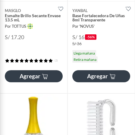
MASGLO
YANBAL
Esmalte Brillo Secante Envase
Base Fortalecedora De Uñas
13.5 mL
8ml Transparente
Por TOTTUS
Por 'NOVUS'
S/ 17.20
S/ 16
-56%
S/ 36
Llega mañana
Retira mañana
(2)
Agregar
Agregar