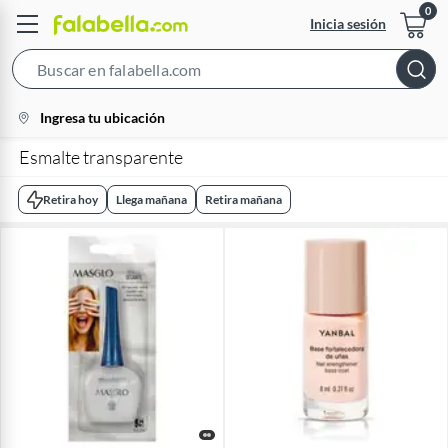
Inicia sesión
Search
Bar
location-
Ingresa tu ubicación
icon
Esmalte transparente
Retira hoy
Llega mañana
Retira mañana