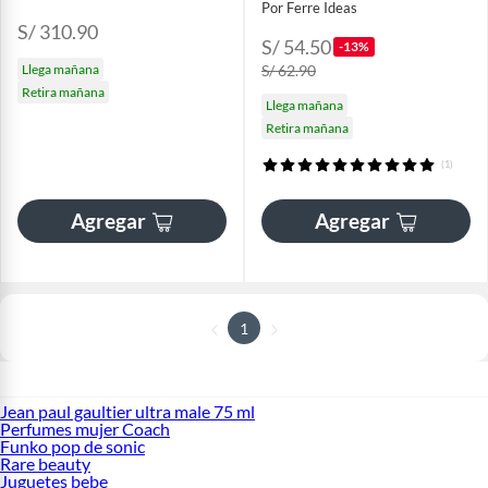
Por Ferre Ideas
S/ 310.90
S/ 54.50
-13%
Llega mañana
S/ 62.90
Retira mañana
Llega mañana
Retira mañana
(1)
Agregar
Agregar
1
Jean paul gaultier ultra male 75 ml
Perfumes mujer Coach
Funko pop de sonic
Rare beauty
Juguetes bebe