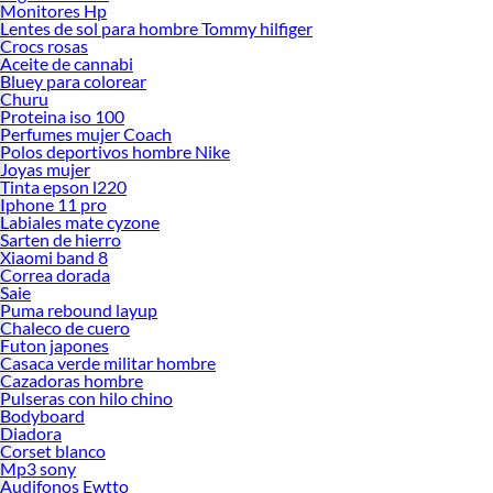
Monitores Hp
Lentes de sol para hombre Tommy hilfiger
Crocs rosas
Aceite de cannabi
Bluey para colorear
Churu
Proteina iso 100
Perfumes mujer Coach
Polos deportivos hombre Nike
Joyas mujer
Tinta epson l220
Iphone 11 pro
Labiales mate cyzone
Sarten de hierro
Xiaomi band 8
Correa dorada
Saie
Puma rebound layup
Chaleco de cuero
Futon japones
Casaca verde militar hombre
Cazadoras hombre
Pulseras con hilo chino
Bodyboard
Diadora
Corset blanco
Mp3 sony
Audifonos Ewtto