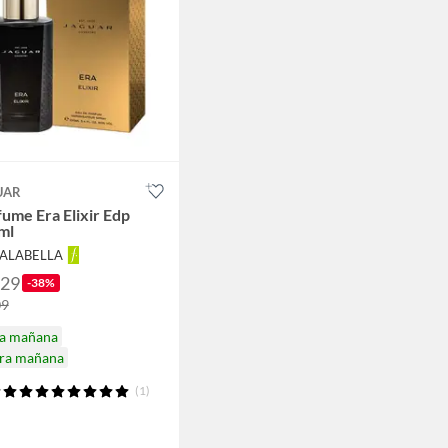
UAR
ume Era Elixir Edp
ml
FALABELLA
129
-38%
09
ga mañana
ira mañana
(1)