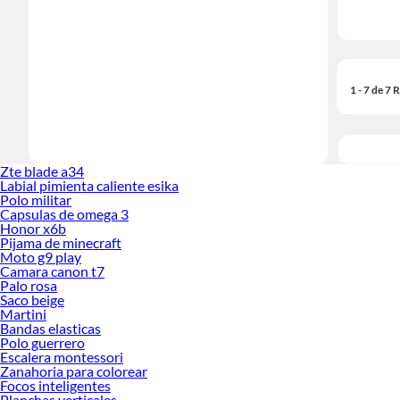
1 - 7 de 7
Zte blade a34
Labial pimienta caliente esika
Polo militar
Capsulas de omega 3
Honor x6b
Pijama de minecraft
Moto g9 play
Camara canon t7
Palo rosa
Saco beige
Martini
Bandas elasticas
Polo guerrero
Escalera montessori
Zanahoria para colorear
Focos inteligentes
Planchas verticales