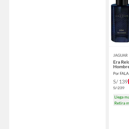
JAGUAR
Era Rel
Hombr
Por FAL
S/ 139
S/ 239
Llega m
Retira 