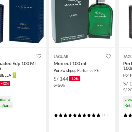
JAGUAR
JAG
oaded Edp 100 Ml
Men edt 100 ml
Perf
e
100
Por Swishpop Perfumes PE
ABELLA
Por 
S/ 144
-30%
S/ 
-42%
S/ 206
S/ 2
añana
Lle
mañana
Ret
(15)