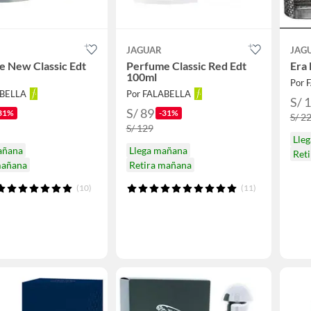
JAGUAR
JAG
 New Classic Edt
Perfume Classic Red Edt
Era
100ml
Por 
ABELLA
Por FALABELLA
S/ 
S/ 89
31%
-31%
S/ 2
S/ 129
Lle
añana
Llega mañana
Ret
mañana
Retira mañana
(10)
(11)