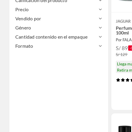
Calificación del producto
Precio
Vendido por
JAGUAR
Género
Perfume
100ml
Cantidad contenido en el empaque
Por FAL
Formato
S/ 89
-
S/ 129
Llega m
Retira 