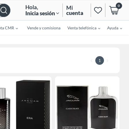
0
Hola
,
Mi
cuenta
Inicia sesión
eta CMR
Vende y comisiona
Venta telefónica
Ayuda
1