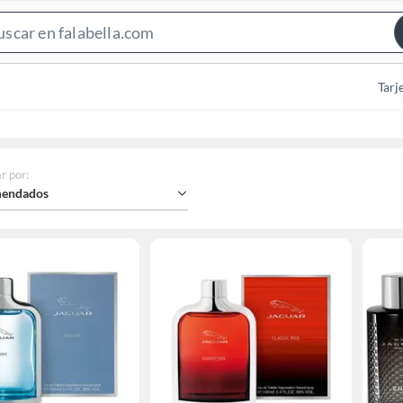
Search
Bar
Tarj
r por
:
endados