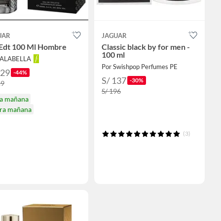
UAR
JAGUAR
 Edt 100 Ml Hombre
Classic black by for men -
100 ml
FALABELLA
Por Swishpop Perfumes PE
129
-44%
S/ 137
-30%
29
S/ 196
ga mañana
ira mañana
(3)