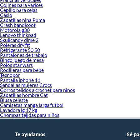
Cojines para varices
Cepillo para cejas
Casio
Zapatillas nina Puma
Crash bandicoot
Motorola g30
Lenovo thinkpad
Skullcandy dime 2
Poleras dry fit
Refrigerante 50 50
Pantalones de trabajo
Bingo juego de mesa
Polos star wars
Rodilleras para bebe
Tecnopor
Pantalla iphone 11
Sandalias mujeres Crocs
Gorros tejidos a crochet para ninos
Zapatillas hombre Cat
Blusa celeste
Camisetas manga larga futbol
Lavadora lg 17 kg
Chompas tejidas para niños
Te ayudamos
Sé pa