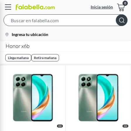
Inicia sesión
Search
Bar
location-
Ingresa tu ubicación
icon
Honor x6b
Llega mañana
Retira mañana