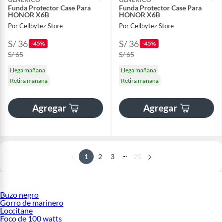
Funda Protector Case Para
Funda Protector Case Para
HONOR X6B
HONOR X6B
Por Cellbytez Store
Por Cellbytez Store
S/ 36
S/ 36
-45%
-45%
S/ 65
S/ 65
Llega mañana
Llega mañana
Retira mañana
Retira mañana
Agregar
Agregar
...
1
2
3
25
Buzo negro
Gorro de marinero
Loccitane
Foco de 100 watts