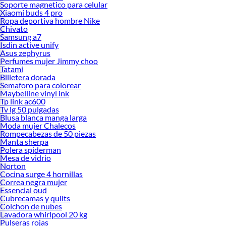
Soporte magnetico para celular
Xiaomi buds 4 pro
Ropa deportiva hombre Nike
Chivato
Samsung a7
Isdin active unify
Asus zephyrus
Perfumes mujer Jimmy choo
Tatami
Billetera dorada
Semaforo para colorear
Maybelline vinyl ink
Tp link ac600
Tv lg 50 pulgadas
Blusa blanca manga larga
Moda mujer Chalecos
Rompecabezas de 50 piezas
Manta sherpa
Polera spiderman
Mesa de vidrio
Norton
Cocina surge 4 hornillas
Correa negra mujer
Essencial oud
Cubrecamas y quilts
Colchon de nubes
Lavadora whirlpool 20 kg
Pulseras rojas