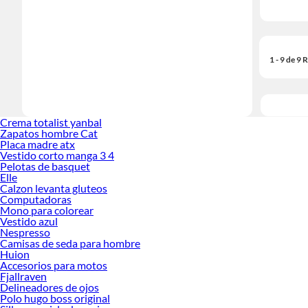
1 - 9 de 9
Crema totalist yanbal
Zapatos hombre Cat
Placa madre atx
Vestido corto manga 3 4
Pelotas de basquet
Elle
Calzon levanta gluteos
Computadoras
Mono para colorear
Vestido azul
Nespresso
Camisas de seda para hombre
Huion
Accesorios para motos
Fjallraven
Delineadores de ojos
Polo hugo boss original