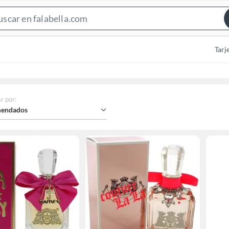
Search
Bar
Tarj
r por
:
endados