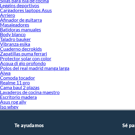
Sillas para isla de cocina
Leggins deportivos
Cargadores laptops Asus
Arriero
Afinador de guitarra
Masajeadores
Batidoras manuales
Body blanco
Taladro bauker
Vibranza esika
Cuaderno decrokids
Zapatillas puma ferrari
Protector solar con color
Acqua di gio profondo
Polos del real madrid manga larga
Aiwa
Comoda tocador
Realme 11 pro
Cama baul 2 plazas
Lavaderos de cocina maestro
Escritorio madera
Asus rog ally
Iso whey
Te ayudamos
Sé pa