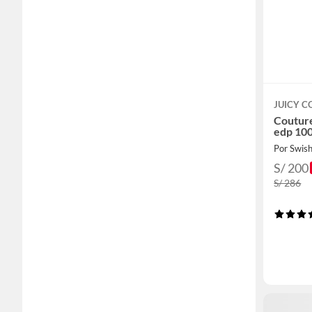
JUICY C
Coutur
edp 100
Por Swis
S/ 200
S/ 286