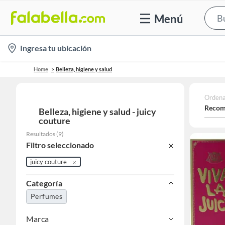
Menú
location-
Ingresa tu ubicación
icon
Home
Belleza, higiene y salud
Ordena
Recom
Belleza, higiene y salud - juicy
couture
Resultados
(
9
)
Filtro seleccionado
juicy couture
Categoría
Perfumes
Marca