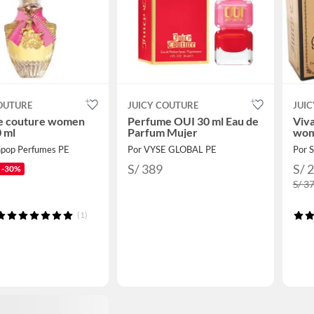
OUTURE
JUICY COUTURE
JUI
e couture women
Perfume OUI 30 ml Eau de
Viva
 ml
Parfum Mujer
wom
hpop Perfumes PE
Por VYSE GLOBAL PE
Por 
S/ 389
S/ 
-30%
S/ 3
(1)