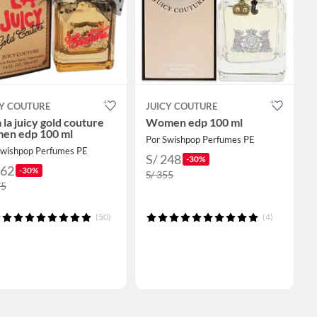
CY COUTURE
JUICY COUTURE
 la juicy gold couture
Women edp 100 ml
en edp 100 ml
Por Swishpop Perfumes PE
Swishpop Perfumes PE
S/ 248
-30%
262
-30%
S/ 355
75
(50)
(4)