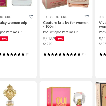
OUTURE
JUICY COUTURE
JUI
 juicy women edp
Couture la la by for women
Viva
- 100 ml
wom
hpop Perfumes PE
Por Swishpop Perfumes PE
Por 
S/ 189
S/ 
-30%
-30%
S/ 270
S/ 2
(9)
(1)