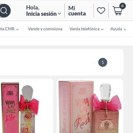
0
Hola
,
Mi
cuenta
Inicia sesión
eta CMR
Vende y comisiona
Venta telefónica
Ayuda
1