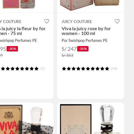
CY COUTURE
JUICY COUTURE
 la juicy la fleur by for
Viva la juicy rose by for
en - 75 ml
women - 100 ml
Swishpop Perfumes PE
Por Swishpop Perfumes PE
195
S/ 247
-30%
-30%
79
S/ 353
(1)
(43)