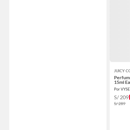
JUICY C
Perfume
15ml E
Por VYS
S/ 209
S/ 289