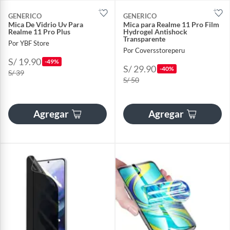
GENERICO
GENERICO
Mica De Vidrio Uv Para
Mica para Realme 11 Pro Film
Realme 11 Pro Plus
Hydrogel Antishock
Transparente
Por YBF Store
Por Coversstoreperu
S/ 19.90
-49%
S/ 29.90
-40%
S/ 39
S/ 50
Agregar
Agregar