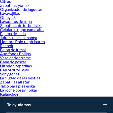
Citrus
Zapatillas yomax
Organizador de juguetes
Lavavajillas
Omega 3
Lavaderos de ropa
Zapatillas de futbol Nike
Celulares oppo gama alta
Pijama de seda
Jujutsu kaisen manga
Hombre Polo ralph lauren
Reebok
Balon de futsal
Audifonos Philips
Vaso antiderrame
Cana de pescar
Ultralon zapatillas
Call of duty wwii
Sony genezi
La ciudad de las bestias
Zapatillas all star
Talco para pies esika
La roche posay lipikar
Kalanchoe
Te ayudamos