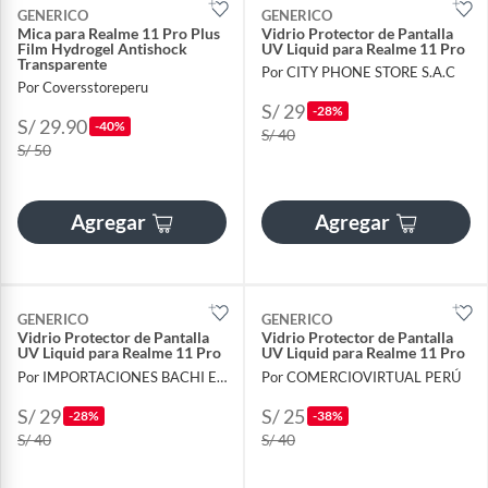
GENERICO
GENERICO
Mica para Realme 11 Pro Plus
Vidrio Protector de Pantalla
Film Hydrogel Antishock
UV Liquid para Realme 11 Pro
Transparente
Por CITY PHONE STORE S.A.C
Por Coversstoreperu
S/ 29
-28%
S/ 29.90
-40%
S/ 40
S/ 50
Agregar
Agregar
GENERICO
GENERICO
Vidrio Protector de Pantalla
Vidrio Protector de Pantalla
UV Liquid para Realme 11 Pro
UV Liquid para Realme 11 Pro
Por IMPORTACIONES BACHI E.I.R.L.
Por COMERCIOVIRTUAL PERÚ
S/ 29
S/ 25
-28%
-38%
S/ 40
S/ 40