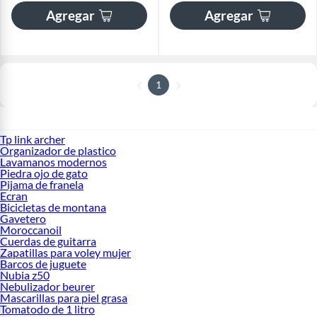
Agregar
Agregar
1
Tp link archer
Organizador de plastico
Lavamanos modernos
Piedra ojo de gato
Pijama de franela
Ecran
Bicicletas de montana
Gavetero
Moroccanoil
Cuerdas de guitarra
Zapatillas para voley mujer
Barcos de juguete
Nubia z50
Nebulizador beurer
Mascarillas para piel grasa
Tomatodo de 1 litro