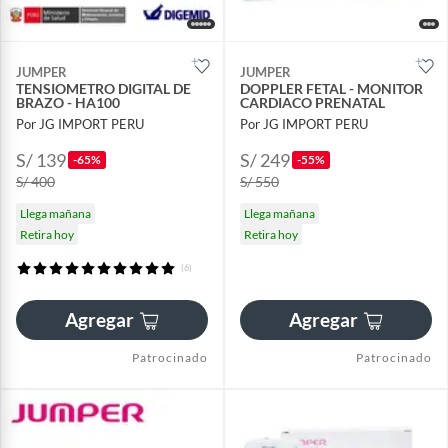
JUMPER
JUMPER
TENSIOMETRO DIGITAL DE
DOPPLER FETAL - MONITOR
BRAZO - HA100
CARDIACO PRENATAL
Por JG IMPORT PERU
Por JG IMPORT PERU
S/ 139
S/ 249
-65%
-55%
S/ 400
S/ 550
Llega mañana
Llega mañana
Retira hoy
Retira hoy
(6)
Agregar
Agregar
Patrocinado
Patrocinado