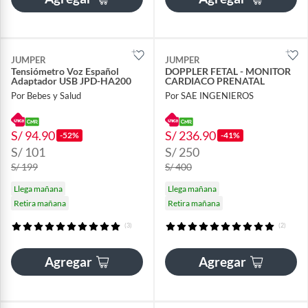
JUMPER
JUMPER
Tensiómetro Voz Español
DOPPLER FETAL - MONITOR
Adaptador USB JPD-HA200
CARDIACO PRENATAL
Por Bebes y Salud
Por SAE INGENIEROS
S/ 94.90
S/ 236.90
-52%
-41%
S/ 101
S/ 250
S/ 199
S/ 400
Llega mañana
Llega mañana
Retira mañana
Retira mañana
(3)
(2)
Agregar
Agregar