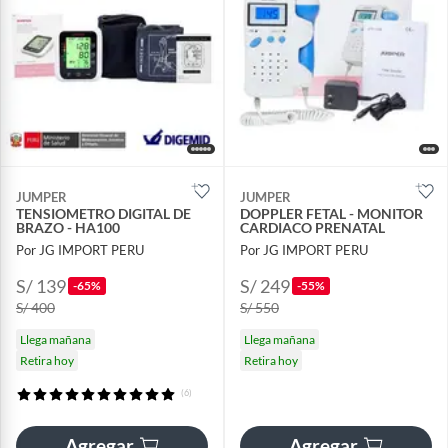
JUMPER
JUMPER
TENSIOMETRO DIGITAL DE
DOPPLER FETAL - MONITOR
BRAZO - HA100
CARDIACO PRENATAL
Por JG IMPORT PERU
Por JG IMPORT PERU
S/ 139
S/ 249
-65%
-55%
S/ 400
S/ 550
Llega mañana
Llega mañana
Retira hoy
Retira hoy
(6)
Agregar
Agregar