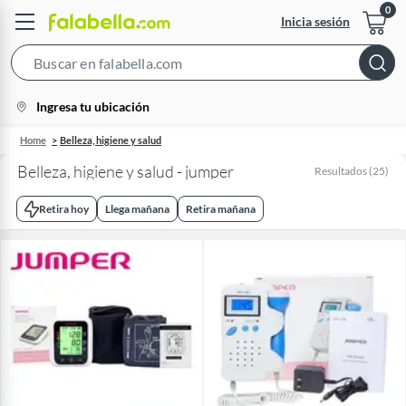
Inicia sesión
Search
Bar
location-
Ingresa tu ubicación
icon
Home
Belleza, higiene y salud
Belleza, higiene y salud - jumper
Resultados
(
25
)
Retira hoy
Llega mañana
Retira mañana