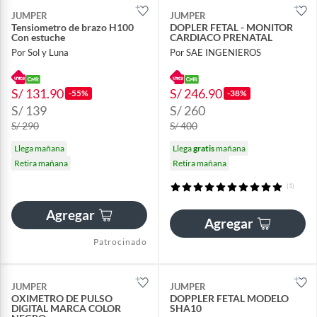
JUMPER
JUMPER
Tensiometro de brazo H100
DOPLER FETAL - MONITOR
Con estuche
CARDIACO PRENATAL
Por Sol y Luna
Por SAE INGENIEROS
S/ 131.90
S/ 246.90
-55%
-38%
S/ 139
S/ 260
S/ 290
S/ 400
Llega mañana
Llega
gratis
mañana
Retira mañana
Retira mañana
(1)
Agregar
Agregar
Patrocinado
JUMPER
JUMPER
OXIMETRO DE PULSO
DOPPLER FETAL MODELO
DIGITAL MARCA COLOR
SHA10