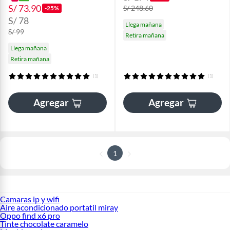
S/ 73.90
S/ 248.60
-25%
S/ 78
Llega mañana
S/ 99
Retira mañana
Llega mañana
Retira mañana
(1)
(1)
Agregar
Agregar
1
Camaras ip y wifi
Aire acondicionado portatil miray
Oppo find x6 pro
Tinte chocolate caramelo