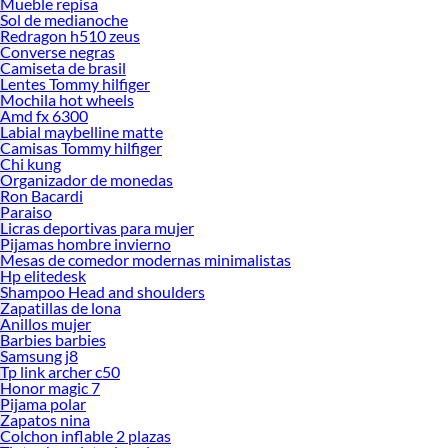
Mueble repisa
Sol de medianoche
Redragon h510 zeus
Converse negras
Camiseta de brasil
Lentes Tommy hilfiger
Mochila hot wheels
Amd fx 6300
Labial maybelline matte
Camisas Tommy hilfiger
Chi kung
Organizador de monedas
Ron Bacardi
Paraiso
Licras deportivas para mujer
Pijamas hombre invierno
Mesas de comedor modernas minimalistas
Hp elitedesk
Shampoo Head and shoulders
Zapatillas de lona
Anillos mujer
Barbies barbies
Samsung j8
Tp link archer c50
Honor magic 7
Pijama polar
Zapatos nina
Colchon inflable 2 plazas