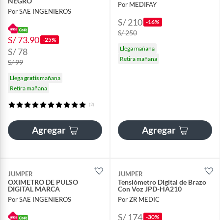
NEGRO
Por MEDIFAY
Por SAE INGENIEROS
S/ 210
-16%
S/ 250
S/ 73.90
-25%
Llega mañana
S/ 78
Retira mañana
S/ 99
Llega
gratis
mañana
Retira mañana
(2)
Agregar
Agregar
JUMPER
JUMPER
OXIMETRO DE PULSO
Tensiómetro Digital de Brazo
DIGITAL MARCA
Con Voz JPD-HA210
Por SAE INGENIEROS
Por ZR MEDIC
S/ 174
-30%