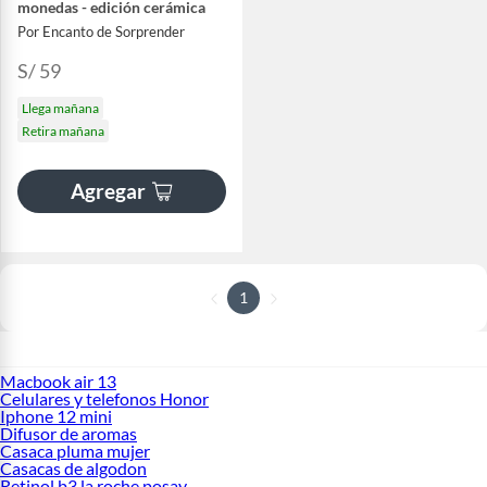
monedas - edición cerámica
Por Encanto de Sorprender
S/ 59
Llega mañana
Retira mañana
Agregar
1
Macbook air 13
Celulares y telefonos Honor
Iphone 12 mini
Difusor de aromas
Casaca pluma mujer
Casacas de algodon
Retinol b3 la roche posay