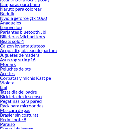
Lamparas para bano
Naruto para colorear
Budnik
Nvidia geforce gtx 1060
Anaqueles
Lenovo loq
Parlantes bluetooth Jbl
Billeteras Michael kors
Beats solo 4
Calzon levanta gluteos
Acqua di gioia eau de parfum
Juguetes de madera
Asus rog strix g16
Monark
Peluches de bts
Aceites
Corbatas y michis Kast pe
Violeta
Lml
Tazas dia del padre
Bicicleta de descenso
Pegatinas para pared
Rack para microondas
Mascara de gas
Brasier sin costuras
Redmi note 8
Paraiso
Esmeril de banco