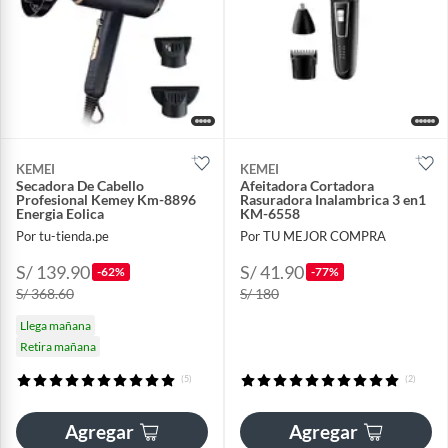
KEMEI
KEMEI
Secadora De Cabello
Afeitadora Cortadora
Profesional Kemey Km-8896
Rasuradora Inalambrica 3 en1
Energia Eolica
KM-6558
Por tu-tienda.pe
Por TU MEJOR COMPRA
S/ 139.90
S/ 41.90
-62%
-77%
S/ 368.60
S/ 180
Llega mañana
Retira mañana
(5)
(2)
Agregar
Agregar