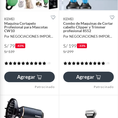
KEMEI
KEMEI
Maquina Cortapelo
Combo de Maquinas de Cortar
Profesional para Mascotas
cabello Clipper y Trimmer
CW10
profesional 8552
Por NEGOCIACIONES IMPORT UC18
Por NEGOCIACIONES IMPORT UC18
S/ 79
S/ 199
-43%
-33%
S/ 139
S/ 299
(2)
(1)
Agregar
Agregar
Patrocinado
Patrocinado