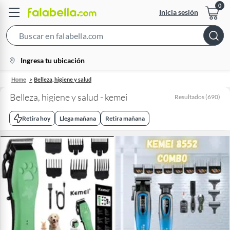
Inicia sesión
Search
Bar
location-
Ingresa tu ubicación
icon
Home
Belleza, higiene y salud
Belleza, higiene y salud - kemei
Resultados
(
690
)
Retira hoy
Llega mañana
Retira mañana