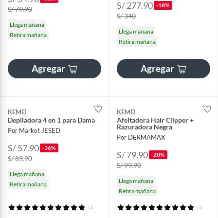
S/ 277.90
-18%
S/ 79.90
S/ 340
Llega mañana
Llega mañana
Retira mañana
Retira mañana
Agregar
Agregar
KEMEI
KEMEI
Depiladora 4 en 1 para Dama
Afeitadora Hair Clipper +
Razuradora Negra
Por Market JESED
Por DERMAMAX
S/ 57.90
-36%
S/ 79.90
-20%
S/ 89.90
S/ 99.90
Llega mañana
Llega mañana
Retira mañana
Retira mañana
(1)
(1)