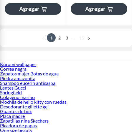
Agregar
Agregar
...
1
2
3
15
Kuromi wallpaper
Correa negra
Zapatos mujer Botas de agua
Piedra amazonita
Shampoo eucerin anticaspa
Lentes Gucci
Springfield
Colageno marino
Mochila de hello kitty con ruedas
Desodorante gillette gel
Guantes de box
Placa madre
Zapatillas nina Skechers
Picadora de papas
One size beauty