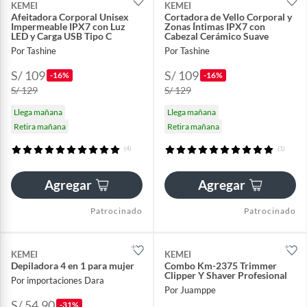
KEMEI
KEMEI
Afeitadora Corporal Unisex
Cortadora de Vello Corporal y
Impermeable IPX7 con Luz
Zonas Íntimas IPX7 con
LED y Carga USB Tipo C
Cabezal Cerámico Suave
Por Tashine
Por Tashine
S/ 109
S/ 109
-16%
-16%
S/ 129
S/ 129
Llega mañana
Llega mañana
Retira mañana
Retira mañana
(4)
(1)
Agregar
Agregar
Patrocinado
Patrocinado
KEMEI
KEMEI
Depiladora 4 en 1 para mujer
Combo Km-2375 Trimmer
Clipper Y Shaver Profesional
Por importaciones Dara
Por Juamppe
S/ 54.90
-31%