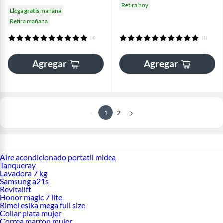
Retira hoy
Llega
gratis
mañana
Retira mañana
(3)
(1)
Agregar
Agregar
1
2
Aire acondicionado portatil midea
Tanqueray
Lavadora 7 kg
Samsung a21s
Revitalift
Honor magic 7 lite
Rimel esika mega full size
Collar plata mujer
Correa marron mujer