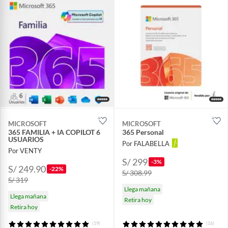
MICROSOFT
MICROSOFT
365 FAMILIA + IA COPILOT 6
365 Personal
USUARIOS
Por FALABELLA
Por VENTY
S/ 299
-3%
S/ 249.90
-22%
S/ 308.99
S/ 319
Llega mañana
Llega mañana
Retira hoy
Retira hoy
(19)
(16)