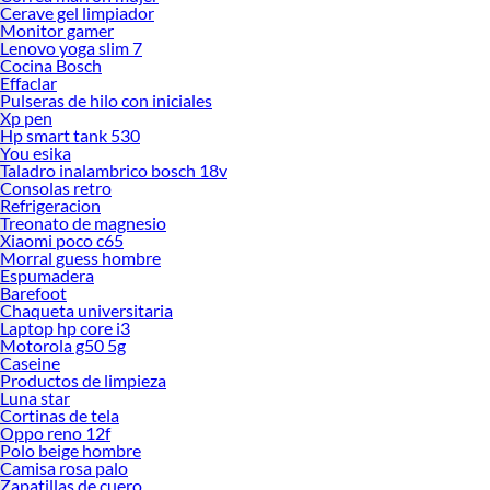
Cerave gel limpiador
Monitor gamer
Lenovo yoga slim 7
Cocina Bosch
Effaclar
Pulseras de hilo con iniciales
Xp pen
Hp smart tank 530
You esika
Taladro inalambrico bosch 18v
Consolas retro
Refrigeracion
Treonato de magnesio
Xiaomi poco c65
Morral guess hombre
Espumadera
Barefoot
Chaqueta universitaria
Laptop hp core i3
Motorola g50 5g
Caseine
Productos de limpieza
Luna star
Cortinas de tela
Oppo reno 12f
Polo beige hombre
Camisa rosa palo
Zapatillas de cuero