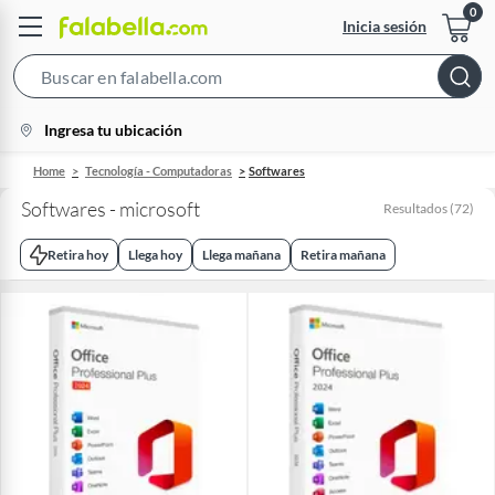
Inicia sesión
Search
Bar
location-
Ingresa tu ubicación
icon
Home
Tecnología - Computadoras
Softwares
Softwares - microsoft
Resultados
(
72
)
Retira hoy
Llega hoy
Llega mañana
Retira mañana