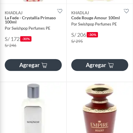
KHADLAJ
KHADLAJ
La Fede - Crystallia Primaso
Code Rouge Amour 100ml
100ml
Por Swishpop Perfumes PE
Por Swishpop Perfumes PE
S/ 206
-30%
S/ 172
-30%
S/ 295
S/ 246
Agregar
Agregar