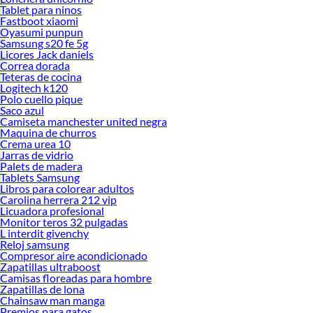
Tablet para ninos
Fastboot xiaomi
Oyasumi punpun
Samsung s20 fe 5g
Licores Jack daniels
Correa dorada
Teteras de cocina
Logitech k120
Polo cuello pique
Saco azul
Camiseta manchester united negra
Maquina de churros
Crema urea 10
Jarras de vidrio
Palets de madera
Tablets Samsung
Libros para colorear adultos
Carolina herrera 212 vip
Licuadora profesional
Monitor teros 32 pulgadas
L interdit givenchy
Reloj samsung
Compresor aire acondicionado
Zapatillas ultraboost
Camisas floreadas para hombre
Zapatillas de lona
Chainsaw man manga
Premios para gatos