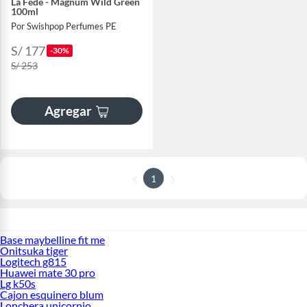
La Fede - Magnum Wild Green
100ml
Por Swishpop Perfumes PE
S/ 177
-30%
S/ 253
Agregar
1
Base maybelline fit me
Onitsuka tiger
Logitech g815
Huawei mate 30 pro
Lg k50s
Cajon esquinero blum
Lonchera unicornio