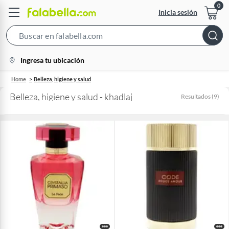
Inicia sesión
Search
Bar
location-
Ingresa tu ubicación
icon
Home
Belleza, higiene y salud
Belleza, higiene y salud - khadlaj
Resultados
(
9
)