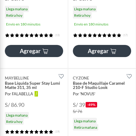
Llega mañana
Llega mañana
Retira hoy
Retira hoy
Envío en 180 minutos
Envío en 180 minutos
(13)
(17)
Agregar
Agregar
MAYBELLINE
CYZONE
Base Líquida Super Stay Lumi
Base de Maquillaje Caramel
Matte 311, 35 ml
210-F Studio Look
Por FALABELLA
Por 'NOVUS'
S/ 86.90
S/ 39
-49%
S/ 76
Llega mañana
Llega mañana
Retira hoy
Retira mañana
(19)