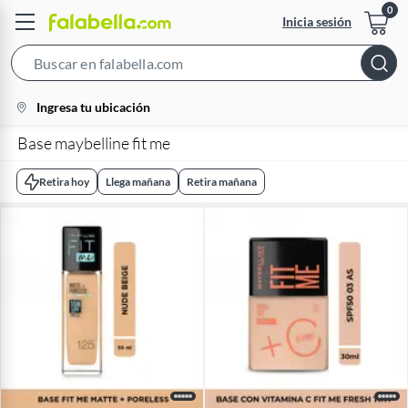
Inicia sesión
Search
Bar
location-
Ingresa tu ubicación
icon
Base maybelline fit me
Retira hoy
Llega mañana
Retira mañana