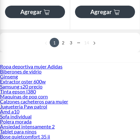
Agregar
Agregar
...
1
2
3
14
Ropa deportiva mujer Adidas
Biberones de vidrio
Ginseng
Extractor oster 600w
Samsung s20 precio
Tinta epson l380
Maquinas de pop corn
Calzones cacheteros para mujer
Jugueteria Paw patrol
Amd a10
Sofa individual
Polera morada
Ansiedad intensamente 2
Tablet para ninos
Bose quietcomfort 35 ii