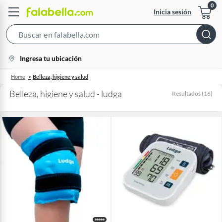
Inicia sesión
Search
Bar
location-
Ingresa tu ubicación
icon
Home
Belleza, higiene y salud
Belleza, higiene y salud - ludga
Resultados
(
16
)