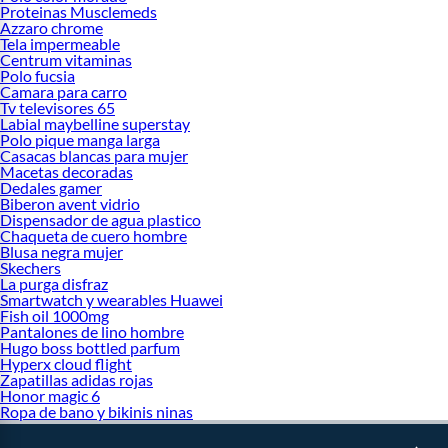
Proteinas Musclemeds
Azzaro chrome
Tela impermeable
Centrum vitaminas
Polo fucsia
Camara para carro
Tv televisores 65
Labial maybelline superstay
Polo pique manga larga
Casacas blancas para mujer
Macetas decoradas
Dedales gamer
Biberon avent vidrio
Dispensador de agua plastico
Chaqueta de cuero hombre
Blusa negra mujer
Skechers
La purga disfraz
Smartwatch y wearables Huawei
Fish oil 1000mg
Pantalones de lino hombre
Hugo boss bottled parfum
Hyperx cloud flight
Zapatillas adidas rojas
Honor magic 6
Ropa de bano y bikinis ninas