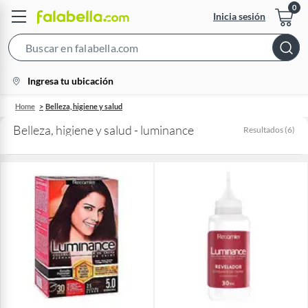
Inicia sesión
Search
Bar
location-
Ingresa tu ubicación
icon
Home
Belleza, higiene y salud
Belleza, higiene y salud - luminance
Resultados
(
6
)