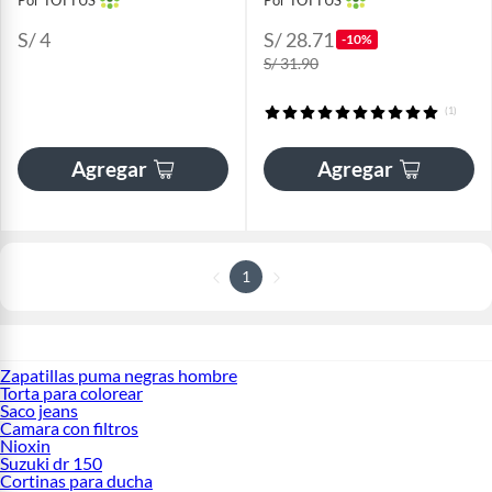
S/ 4
S/ 28.71
-10%
S/ 31.90
(1)
Agregar
Agregar
1
Zapatillas puma negras hombre
Torta para colorear
Saco jeans
Camara con filtros
Nioxin
Suzuki dr 150
Cortinas para ducha