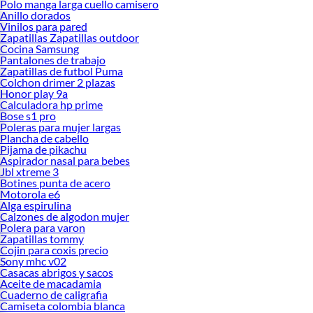
Polo manga larga cuello camisero
Anillo dorados
Vinilos para pared
Zapatillas Zapatillas outdoor
Cocina Samsung
Pantalones de trabajo
Zapatillas de futbol Puma
Colchon drimer 2 plazas
Honor play 9a
Calculadora hp prime
Bose s1 pro
Poleras para mujer largas
Plancha de cabello
Pijama de pikachu
Aspirador nasal para bebes
Jbl xtreme 3
Botines punta de acero
Motorola e6
Alga espirulina
Calzones de algodon mujer
Polera para varon
Zapatillas tommy
Cojin para coxis precio
Sony mhc v02
Casacas abrigos y sacos
Aceite de macadamia
Cuaderno de caligrafia
Camiseta colombia blanca