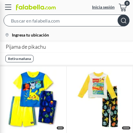
Inicia sesión
Search
Bar
location-
Ingresa tu ubicación
icon
Pijama de pikachu
Retira mañana