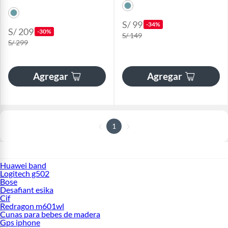
S/ 99
-34%
S/ 209
-30%
S/ 149
S/ 299
Agregar
Agregar
1
Huawei band
Logitech g502
Bose
Desafiant esika
Cif
Redragon m601wl
Cunas para bebes de madera
Gps iphone