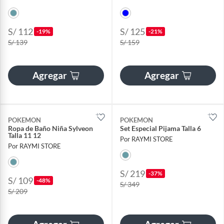
S/ 112
S/ 125
-19%
-21%
S/ 139
S/ 159
Agregar
Agregar
POKEMON
POKEMON
Ropa de Baño Niña Sylveon
Set Especial Pijama Talla 6
Talla 11 12
Por RAYMI STORE
Por RAYMI STORE
S/ 219
-37%
S/ 109
-48%
S/ 349
S/ 209