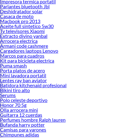
Impresora termica portatil
Parlantes bluetooth Jbl
Deshidratador solar
Casaca de moto
Macbook pro 2013
Aceite full sintetico 5w30
Tv televisores Xiaomi
Extracto divino yanbal
Arrocera electrica
Armani code cashmere
Cargadores laptops Lenovo
Marcos para cuadros
Kit para bicicleta electrica
Puma smash
Porta platos de acero
Mini lavadora portatil
Lentes ray ban aviator
Batidora kitchenaid profesional
Bikini tiro alto
Serums
Polo celeste deportivo
Honor 70 5g
Olla arrocera mini
Guitarra 12 cuerdas
Perfumes hombre Ralph lauren
Bufanda harry potter
Camisas para varones
Chimpunes adidas