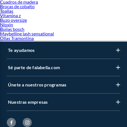
Cuadros de madera
Brocas de cobalto
Toallas
Vitamina z
Buzo oversize
Nioxin
Bujias bosch
Maybelline lash sensational
Ollas Tramontina
Te ayudamos
Sé parte de falabella.com
Únete a nuestros programas
Nuestras empresas