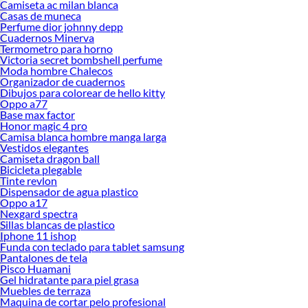
Camiseta ac milan blanca
Casas de muneca
Perfume dior johnny depp
Cuadernos Minerva
Termometro para horno
Victoria secret bombshell perfume
Moda hombre Chalecos
Organizador de cuadernos
Dibujos para colorear de hello kitty
Oppo a77
Base max factor
Honor magic 4 pro
Camisa blanca hombre manga larga
Vestidos elegantes
Camiseta dragon ball
Bicicleta plegable
Tinte revlon
Dispensador de agua plastico
Oppo a17
Nexgard spectra
Sillas blancas de plastico
Iphone 11 ishop
Funda con teclado para tablet samsung
Pantalones de tela
Pisco Huamani
Gel hidratante para piel grasa
Muebles de terraza
Maquina de cortar pelo profesional