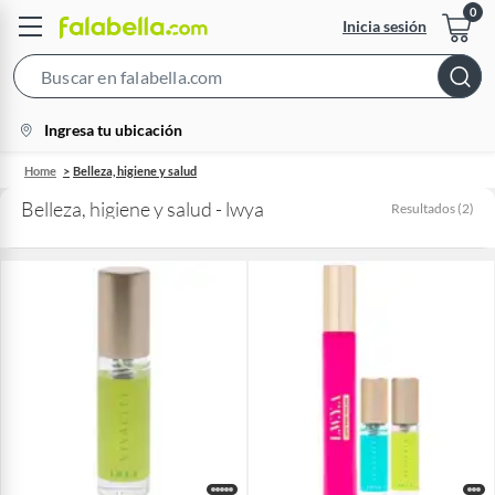
Inicia sesión
Search
Bar
location-
Ingresa tu ubicación
icon
Home
Belleza, higiene y salud
Belleza, higiene y salud - lwya
Resultados
(
2
)