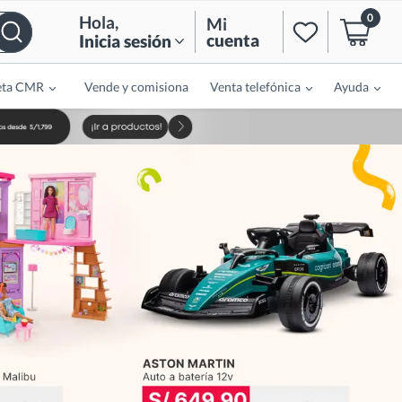
0
Hola
,
Mi
cuenta
Inicia sesión
eta CMR
Vende y comisiona
Venta telefónica
Ayuda