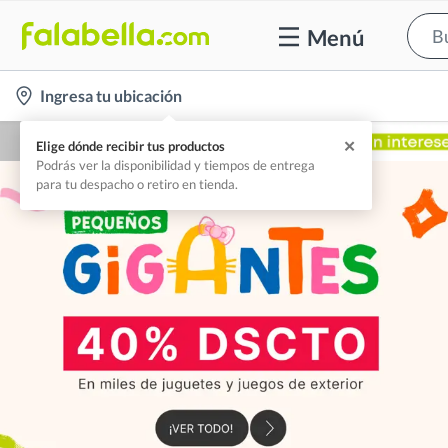
Menú
location-
Ingresa tu ubicación
icon
✕
Elige dónde recibir tus productos
Podrás ver la disponibilidad y tiempos de entrega
para tu despacho o retiro en tienda.