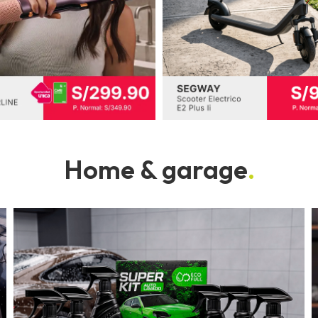
Home & garage
.