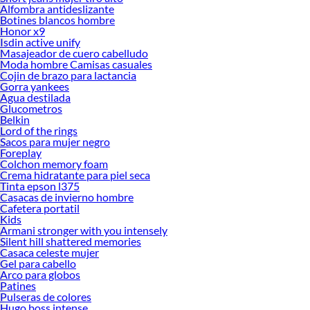
Alfombra antideslizante
Botines blancos hombre
Honor x9
Isdin active unify
Masajeador de cuero cabelludo
Moda hombre Camisas casuales
Cojin de brazo para lactancia
Gorra yankees
Agua destilada
Glucometros
Belkin
Lord of the rings
Sacos para mujer negro
Foreplay
Colchon memory foam
Crema hidratante para piel seca
Tinta epson l375
Casacas de invierno hombre
Cafetera portatil
Kids
Armani stronger with you intensely
Silent hill shattered memories
Casaca celeste mujer
Gel para cabello
Arco para globos
Patines
Pulseras de colores
Hugo boss intense