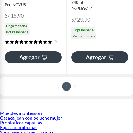
240ml
Por 'NOVUS'
Por 'NOVUS'
S/ 15.90
S/ 29.90
Llega mañana
Llega mañana
Retira mañana
Retira mañana
(1)
Agregar
Agregar
1
Muebles montessori
Casaca jean con peluche mujer
Probioticos capsulas
Fajas colombianas
Short jeans mujer tiro alto