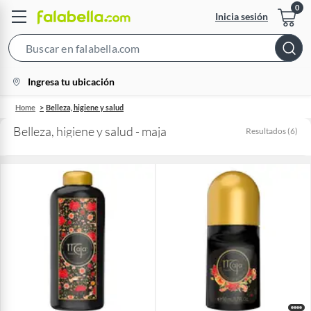
Inicia sesión
Search
Bar
location-
Ingresa tu ubicación
icon
Home
Belleza, higiene y salud
Belleza, higiene y salud - maja
Resultados
(
6
)