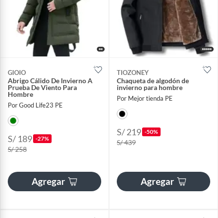
GIOIO
TIOZONEY
Abrigo Cálido De Invierno A
Chaqueta de algodón de
Prueba De Viento Para
invierno para hombre
Hombre
Por Mejor tienda PE
Por Good Life23 PE
S/ 219
-50%
S/ 189
-27%
S/ 439
S/ 258
Agregar
Agregar