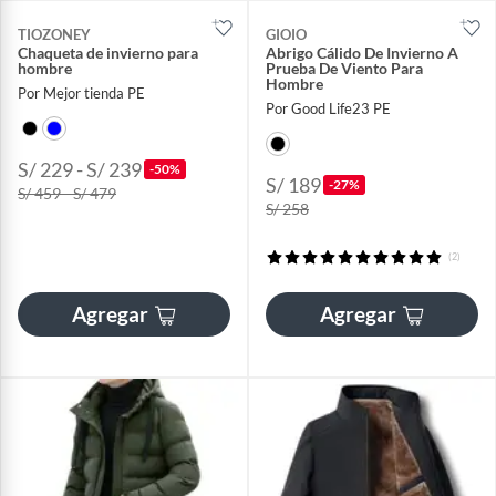
TIOZONEY
GIOIO
Chaqueta de invierno para
Abrigo Cálido De Invierno A
hombre
Prueba De Viento Para
Hombre
Por Mejor tienda PE
Por Good Life23 PE
S/ 229 - S/ 239
-50%
S/ 189
-27%
S/ 459 - S/ 479
S/ 258
(2)
Agregar
Agregar