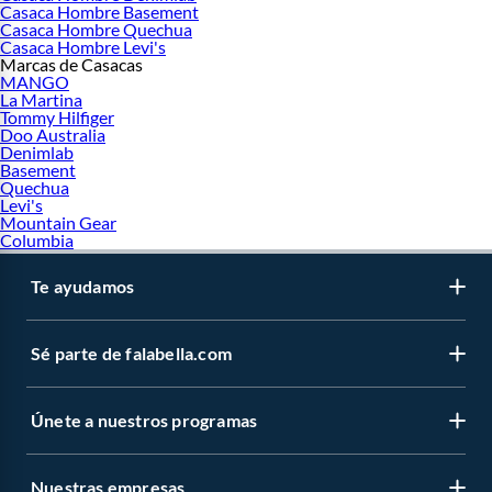
Casaca Hombre Basement
Casaca Hombre Quechua
Casaca Hombre Levi's
Marcas de Casacas
MANGO
La Martina
Tommy Hilfiger
Doo Australia
Denimlab
Basement
Quechua
Levi's
Mountain Gear
Columbia
Te ayudamos
Sé parte de falabella.com
Únete a nuestros programas
Nuestras empresas