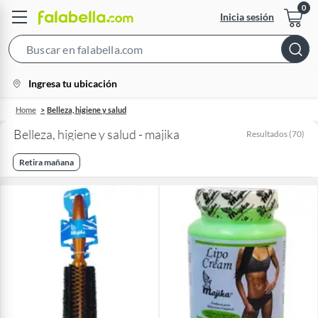
Inicia sesión
Search
Bar
location-
Ingresa tu ubicación
icon
Home
Belleza, higiene y salud
Belleza, higiene y salud - majika
Resultados
(
70
)
Retira mañana