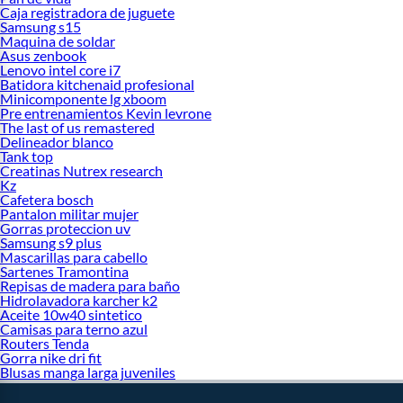
Caja registradora de juguete
Samsung s15
Maquina de soldar
Asus zenbook
Lenovo intel core i7
Batidora kitchenaid profesional
Minicomponente lg xboom
Pre entrenamientos Kevin levrone
The last of us remastered
Delineador blanco
Tank top
Creatinas Nutrex research
Kz
Cafetera bosch
Pantalon militar mujer
Gorras proteccion uv
Samsung s9 plus
Mascarillas para cabello
Sartenes Tramontina
Repisas de madera para baño
Hidrolavadora karcher k2
Aceite 10w40 sintetico
Camisas para terno azul
Routers Tenda
Gorra nike dri fit
Blusas manga larga juveniles