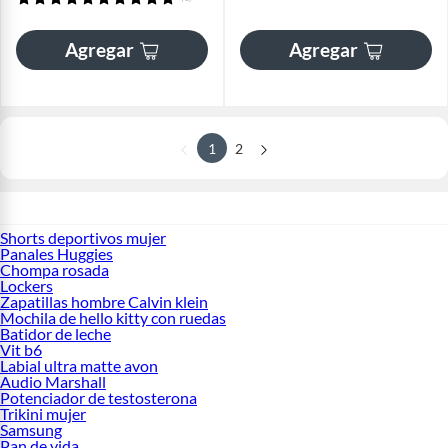
Agregar
Agregar
1
2
Shorts deportivos mujer
Panales Huggies
Chompa rosada
Lockers
Zapatillas hombre Calvin klein
Mochila de hello kitty con ruedas
Batidor de leche
Vit b6
Labial ultra matte avon
Audio Marshall
Potenciador de testosterona
Trikini mujer
Samsung
Pan de vida