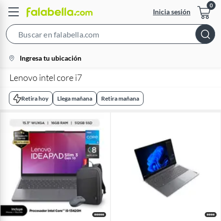
Inicia sesión
Search
Bar
location-
Ingresa tu ubicación
icon
Lenovo intel core i7
Retira hoy
Llega mañana
Retira mañana