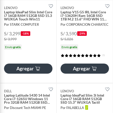
LENOVO
LENOVO
Laptop IdeaPad Slim Intel Core
Laptop V15 G5 IRL Intel Core
i7 16GB RAM 512GB SSD 15.3
i7-13620H Ram 16GB SSD
WUXGA Touch Win11
1TB M.2 15.6" FHD WIN 11
PRO
Por STARK COMPUTER
Por CORPORACION CHARATEC
S/ 3,299
S/ 3,590
-18%
-29%
S/ 3,999
S/ 5,026
Envío
gratis
Envío
gratis
(1)
Agregar
Agregar
DELL
LENOVO
Laptop Latitude 5430 14 Intel
Laptop IdeaPad Slim 3i Intel
Core i7-1265U Windows 11
Core i7 16GB RAM 512GB
Pro 32GB RAM 512GB SSD
SSD 15.3" WUXGA Tactil
Reacondicionado
Por Discount Tech MIAMI PE
Por FALABELLA