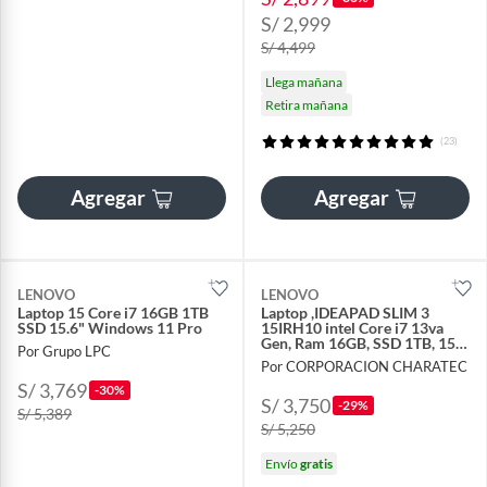
S/ 2,999
S/ 4,499
Llega mañana
Retira mañana
(23)
Agregar
Agregar
LENOVO
LENOVO
Laptop 15 Core i7 16GB 1TB
Laptop ,IDEAPAD SLIM 3
SSD 15.6" Windows 11 Pro
15IRH10 intel Core i7 13va
Gen, Ram 16GB, SSD 1TB, 15.6
Por Grupo LPC
FHD
Por CORPORACION CHARATEC
S/ 3,769
-30%
S/ 3,750
-29%
S/ 5,389
S/ 5,250
Envío
gratis