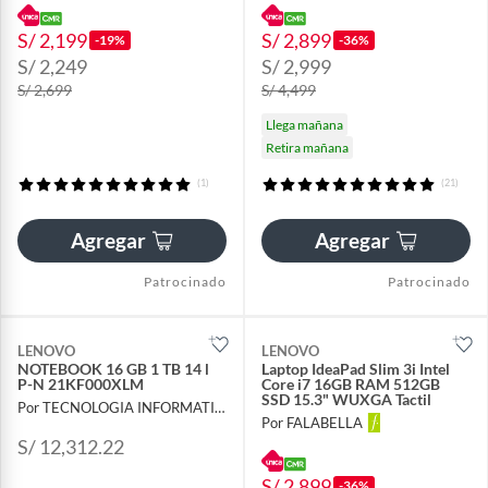
S/ 2,199
S/ 2,899
-19%
-36%
S/ 2,249
S/ 2,999
S/ 2,699
S/ 4,499
Llega mañana
Retira mañana
(1)
(21)
Agregar
Agregar
Patrocinado
Patrocinado
LENOVO
LENOVO
NOTEBOOK 16 GB 1 TB 14 l
Laptop IdeaPad Slim 3i Intel
P-N 21KF000XLM
Core i7 16GB RAM 512GB
SSD 15.3" WUXGA Tactil
Por TECNOLOGIA INFORMATICA Y CONSULTORIA
Por FALABELLA
S/ 12,312.22
S/ 2,899
-36%