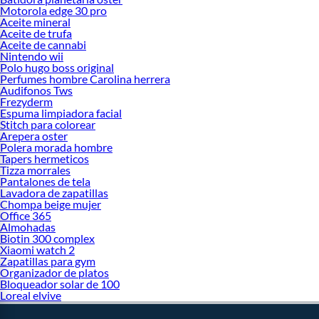
Motorola edge 30 pro
Aceite mineral
Aceite de trufa
Aceite de cannabi
Nintendo wii
Polo hugo boss original
Perfumes hombre Carolina herrera
Audifonos Tws
Frezyderm
Espuma limpiadora facial
Stitch para colorear
Arepera oster
Polera morada hombre
Tapers hermeticos
Tizza morrales
Pantalones de tela
Lavadora de zapatillas
Chompa beige mujer
Office 365
Almohadas
Biotin 300 complex
Xiaomi watch 2
Zapatillas para gym
Organizador de platos
Bloqueador solar de 100
Loreal elvive