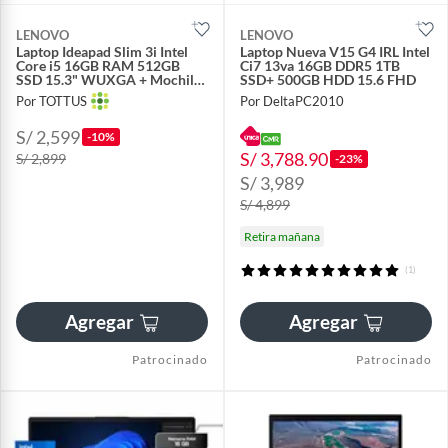
LENOVO
LENOVO
Laptop Ideapad Slim 3i Intel
Laptop Nueva V15 G4 IRL Intel
Core i5 16GB RAM 512GB
Ci7 13va 16GB DDR5 1TB
SSD 15.3" WUXGA + Mochila
SSD+ 500GB HDD 15.6 FHD
y Mouse
Por TOTTUS
Por DeltaPC2010
S/ 2,599
-10%
S/ 3,788.90
S/ 2,899
-23%
S/ 3,989
S/ 4,899
Retira mañana
(1)
Agregar
Agregar
Patrocinado
Patrocinado