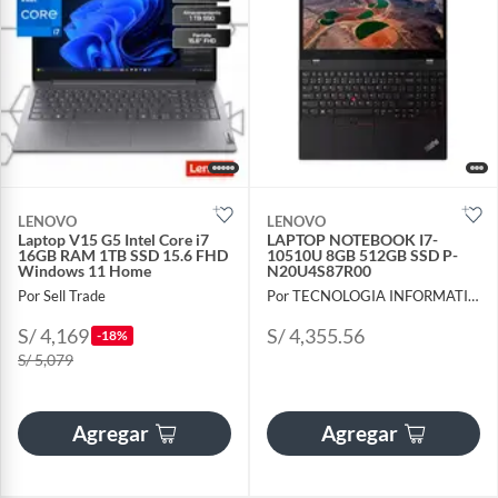
LENOVO
LENOVO
Laptop V15 G5 Intel Core i7
LAPTOP NOTEBOOK I7-
16GB RAM 1TB SSD 15.6 FHD
10510U 8GB 512GB SSD P-
Windows 11 Home
N20U4S87R00
Por Sell Trade
Por TECNOLOGIA INFORMATICA Y CONSULTORIA
S/ 4,169
S/ 4,355.56
-18%
S/ 5,079
Agregar
Agregar