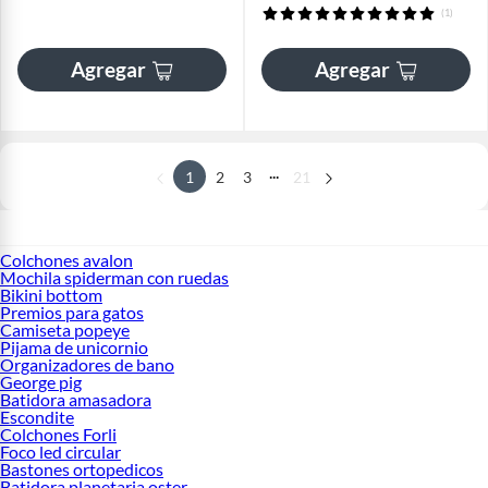
(1)
Agregar
Agregar
...
1
2
3
21
Colchones avalon
Mochila spiderman con ruedas
Bikini bottom
Premios para gatos
Camiseta popeye
Pijama de unicornio
Organizadores de bano
George pig
Batidora amasadora
Escondite
Colchones Forli
Foco led circular
Bastones ortopedicos
Batidora planetaria oster