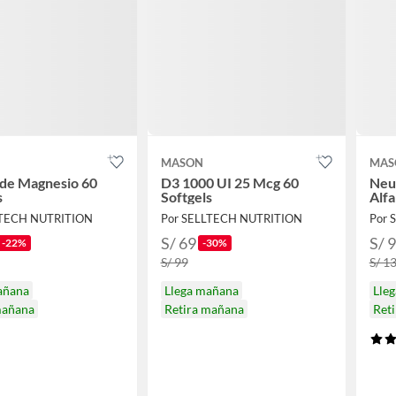
MASON
MAS
 de Magnesio 60
D3 1000 UI 25 Mcg 60
Neu
s
Softgels
Alfa
LTECH NUTRITION
Por SELLTECH NUTRITION
Por 
S/ 69
S/ 
-22%
-30%
S/ 99
S/ 1
añana
Llega mañana
Lle
mañana
Retira mañana
Ret