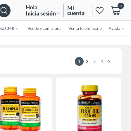
0
Hola
,
Mi
cuenta
Inicia sesión
eta CMR
Vende y comisiona
Venta telefónica
Ayuda
1
2
3
4