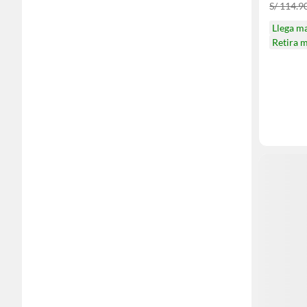
S/ 114.9
Llega m
Retira 