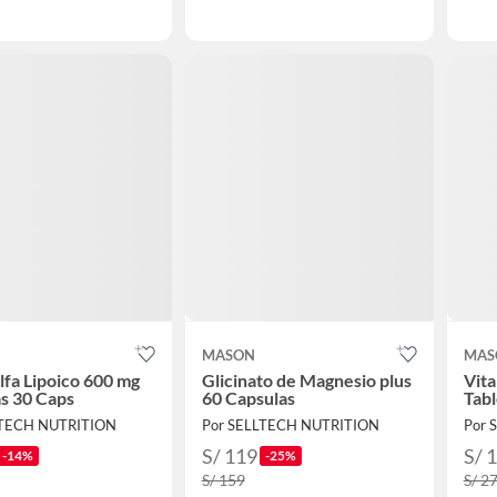
MASON
MAS
lfa Lipoico 600 mg
Glicinato de Magnesio plus
Vita
s 30 Caps
60 Capsulas
Tabl
LTECH NUTRITION
Por SELLTECH NUTRITION
Por 
S/ 119
S/ 
-14%
-25%
S/ 159
S/ 2