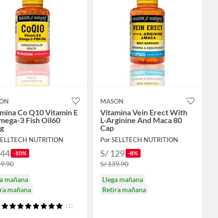
ON
MASON
amina Co Q10 Vitamin E
Vitamina Vein Erect With
mega-3 Fish Oil60
L-Arginine And Maca 80
tg
Cap
SELLTECH NUTRITION
Por SELLTECH NUTRITION
144
S/ 129
-10%
-8%
59.90
S/ 139.90
ga mañana
Llega mañana
ira mañana
Retira mañana
(1)