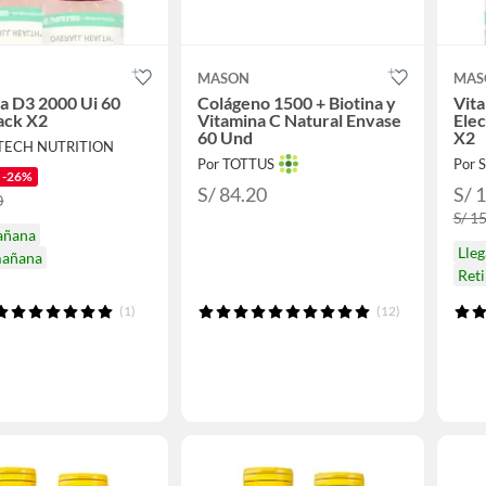
MASON
MAS
a D3 2000 Ui 60
Colágeno 1500 + Biotina y
Vit
ack X2
Vitamina C Natural Envase
Elec
60 Und
X2
LTECH NUTRITION
Por TOTTUS
Por 
-26%
S/ 84.20
S/ 
0
S/ 1
añana
Lle
mañana
Ret
(1)
(12)