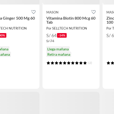
MASON
MAS
a Ginger 500 Mg 60
Vitamina Biotin 800 Mcg 60
Zin
Tab
100
LTECH NUTRITION
Por SELLTECH NUTRITION
Por 
S/ 64
S/ 
30%
-14%
S/ 74
añana
Llega mañana
mañana
Retira mañana
(2)