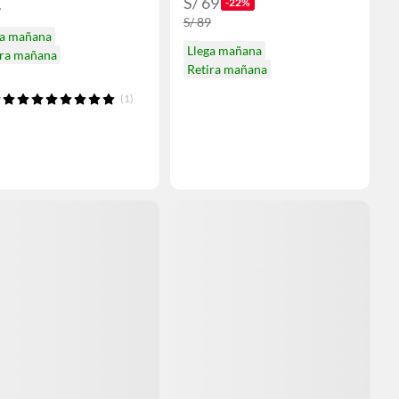
S/ 69
-22%
4
S/ 89
ga mañana
Llega mañana
ira mañana
Retira mañana
(1)