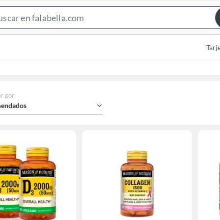
Search
Bar
Tarj
r por
:
endados