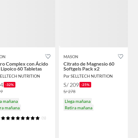
ON
MASON
ro Complex con Ácido
Citrato de Magnesio 60
 Lipoico 60 Tabletas
Softgels Pack x2
SELLTECH NUTRITION
Por SELLTECH NUTRITION
94
S/ 209
-32%
-25%
39
S/ 278
ga mañana
Llega mañana
ira mañana
Retira mañana
(1)