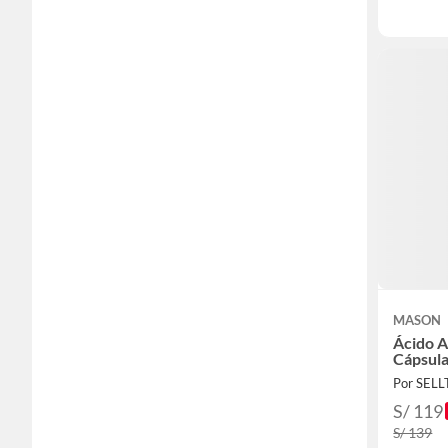
MASON
Ácido A
Cápsula
Por SEL
S/ 119
S/ 139