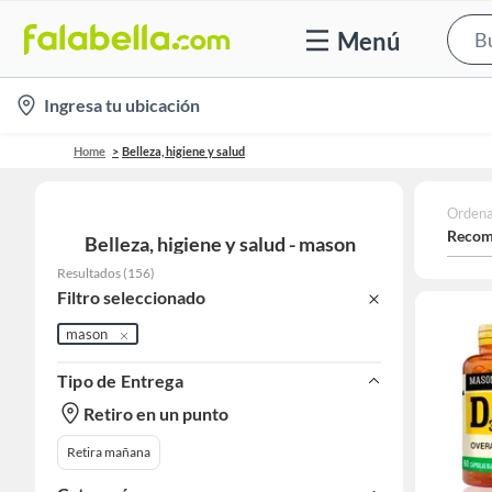
Menú
location-
Ingresa tu ubicación
icon
Home
Belleza, higiene y salud
Ordena
Recom
Belleza, higiene y salud - mason
Resultados
(
156
)
Filtro seleccionado
mason
Tipo de Entrega
Retiro en un punto
Retira mañana