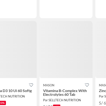
MASON
MAS
a D3 10 Ui 60 Softg
Vitamina B-Complex With
Zin
Electrolytes 60 Tab
LTECH NUTRITION
Por 
Por SELLTECH NUTRITION
S/ 
23%