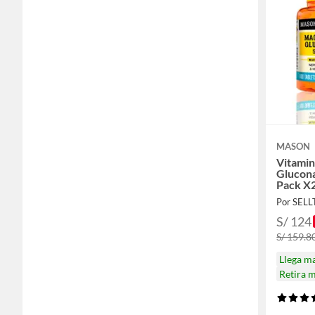
MASON
Vitami
Glucon
Pack X
Por SEL
S/ 124
S/ 159.8
Llega m
Retira 