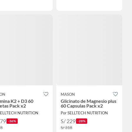
ON
MASON
mina K2 + D3 60
Glicinato de Magnesio plus
etas Pack x2
60 Capsulas Pack x2
SELLTECH NUTRITION
Por SELLTECH NUTRITION
179
S/ 229
-36%
-28%
78
S/ 318