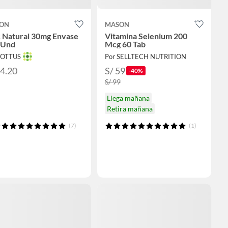
ON
MASON
c Natural 30mg Envase
Vitamina Selenium 200
 Und
Mcg 60 Tab
TOTTUS
Por SELLTECH NUTRITION
64.20
S/ 59
-40%
S/ 99
Llega mañana
Retira mañana
(7)
(1)