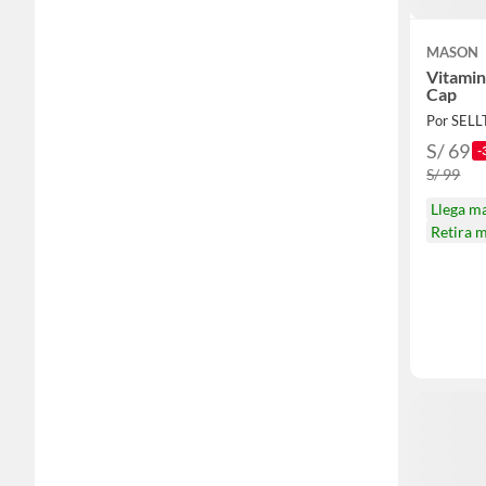
MASON
Vitamin
Cap
Por SEL
S/ 69
-
S/ 99
Llega m
Retira 