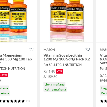
MASON
MAS
na Magnesium
Vitamina Soya Lecithin
Vit
ate 550 Mg 100 Tab
1200 Mg 100 Softg Pack X2
& O
2
Sof
Por SELLTECH NUTRITION
LTECH NUTRITION
Por 
S/ 149
-7%
S/ 
-22%
S/ 159.80
0
S/ 1
Llega mañana
añana
Lle
Retira mañana
mañana
Ret
(1)