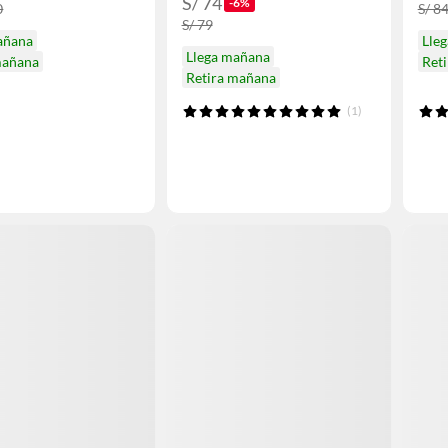
S/ 74
-6%
0
S/ 8
S/ 79
añana
Lle
Llega mañana
mañana
Ret
Retira mañana
(1)