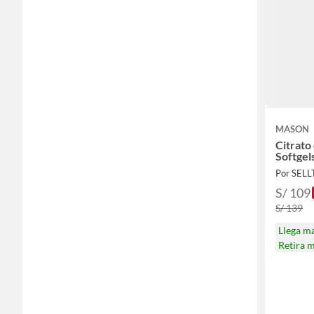
MASON
Citrato
Softgel
Por SEL
S/ 109
S/ 139
Llega m
Retira 