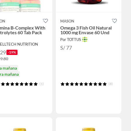
ON
MASON
amina B-Complex With
Omega 3 Fish Oil Natural
trolytes 60 Tab Pack
1000 mg Envase 60 Und
Por TOTTUS
SELLTECH NUTRITION
S/ 77
129
-19%
59.80
ga mañana
ira mañana
(1)
(8)