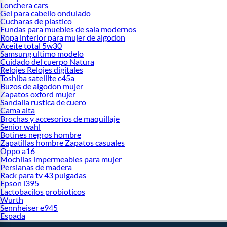
Lonchera cars
Gel para cabello ondulado
Cucharas de plastico
Fundas para muebles de sala modernos
Ropa interior para mujer de algodon
Aceite total 5w30
Samsung ultimo modelo
Cuidado del cuerpo Natura
Relojes Relojes digitales
Toshiba satellite c45a
Buzos de algodon mujer
Zapatos oxford mujer
Sandalia rustica de cuero
Cama alta
Brochas y accesorios de maquillaje
Senior wahl
Botines negros hombre
Zapatillas hombre Zapatos casuales
Oppo a16
Mochilas impermeables para mujer
Persianas de madera
Rack para tv 43 pulgadas
Epson l395
Lactobacilos probioticos
Wurth
Sennheiser e945
Espada