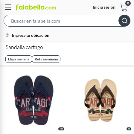
Inicia sesión
Search
Bar
location-
Ingresa tu ubicación
icon
Sandalia cartago
Llega mañana
Retira mañana