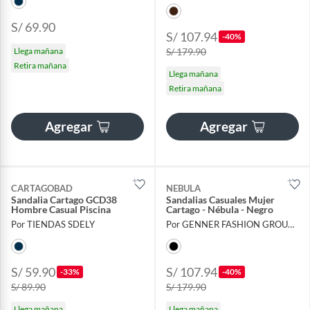
S/ 69.90
S/ 107.94
-40%
Llega mañana
S/ 179.90
Retira mañana
Llega mañana
Retira mañana
Agregar
Agregar
CARTAGOBAD
NEBULA
Sandalia Cartago GCD38
Sandalias Casuales Mujer
Hombre Casual Piscina
Cartago - Nébula - Negro
Por TIENDAS SDELY
Por GENNER FASHION GROUP EIRL
S/ 59.90
S/ 107.94
-33%
-40%
S/ 89.90
S/ 179.90
Llega mañana
Llega mañana