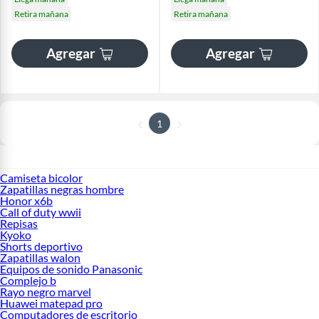
Retira mañana
Retira mañana
Agregar
Agregar
1
Camiseta bicolor
Zapatillas negras hombre
Honor x6b
Call of duty wwii
Repisas
Kyoko
Shorts deportivo
Zapatillas walon
Equipos de sonido Panasonic
Complejo b
Rayo negro marvel
Huawei matepad pro
Computadores de escritorio