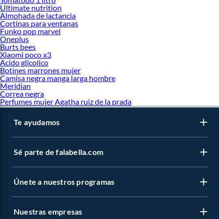
Ultimate nutrition
Almohada de lactancia
Cortinas para ventanas
Funko pop marvel
Oneplus
Burts bees
Xiaomi poco x3
Acido glicolico
Botines marrones mujer
Camisa negra manga larga hombre
Meridian
Correa negra
Perfumes mujer Agatha ruiz de la prada
Te ayudamos
Sé parte de falabella.com
Únete a nuestros programas
Nuestras empresas