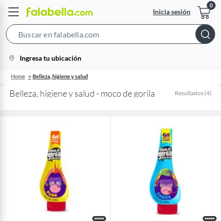
Inicia sesión
Search
Bar
location-
Ingresa tu ubicación
icon
Home
Belleza, higiene y salud
Belleza, higiene y salud - moco de gorila
Resultados
(
4
)