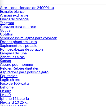
Aire acondicionado de 24000 btu
Esmalte blanco
Armani exchange
Libros de filosofia
Tangram
Corazon para colorear
Vogue
Cotillon
Señor de los milagros para colorear
Drones phantom 4 pro
Suplemento de potasio
Rompecabezas de corazon
Lampara de luna
Zapatillas altas
Sumaq
Azzaro pour homme
Relojes Relojes digitales
Aspiradora para pelos de gato
Equitacion
Logitech pro
Foco de 100 watts
Behome
Ensure
Lg k40
Iphone 11 bateria
Nexgard 10 25 kg
Tomatodo 1 litro