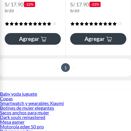
S/ 17.90
S/ 17.90
-22%
-22%
S/ 23
S/ 23
(2)
(2)
Agregar
Agregar
1
Baby yoda juguete
Copas
Smartwatch y wearables Xiaomi
Botines de mujer elegantes
Sacos anchos para mujer
Dark souls remastered
Mesa gamer
Motorola edge 50 pro