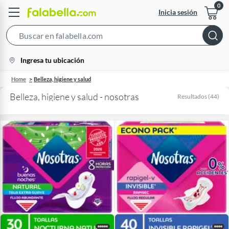
Inicia sesión
Search
Bar
location-
Ingresa tu ubicación
icon
Home
Belleza, higiene y salud
Belleza, higiene y salud - nosotras
Resultados
(
44
)