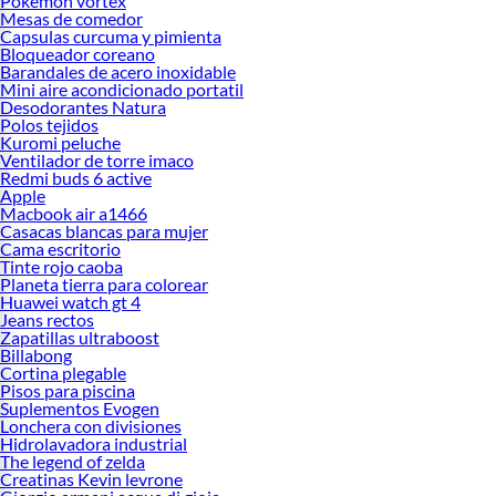
Pokemon vortex
Mesas de comedor
Capsulas curcuma y pimienta
Bloqueador coreano
Barandales de acero inoxidable
Mini aire acondicionado portatil
Desodorantes Natura
Polos tejidos
Kuromi peluche
Ventilador de torre imaco
Redmi buds 6 active
Apple
Macbook air a1466
Casacas blancas para mujer
Cama escritorio
Tinte rojo caoba
Planeta tierra para colorear
Huawei watch gt 4
Jeans rectos
Zapatillas ultraboost
Billabong
Cortina plegable
Pisos para piscina
Suplementos Evogen
Lonchera con divisiones
Hidrolavadora industrial
The legend of zelda
Creatinas Kevin levrone