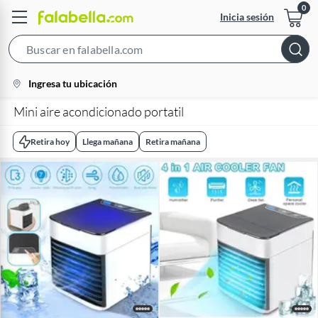
Inicia sesión
Search
Bar
location-
Ingresa tu ubicación
icon
Mini aire acondicionado portatil
Retira hoy
Llega mañana
Retira mañana