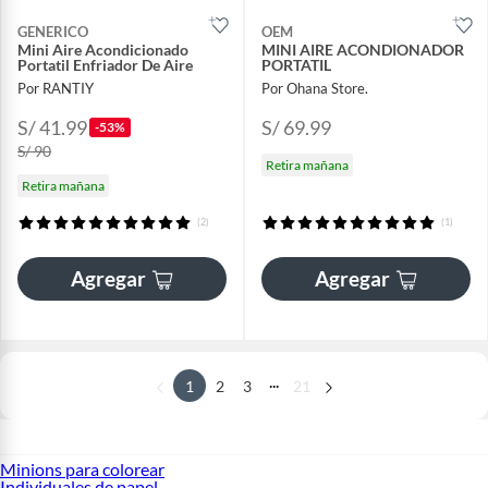
GENERICO
OEM
Mini Aire Acondicionado
MINI AIRE ACONDIONADOR
Portatil Enfriador De Aire
PORTATIL
Por RANTIY
Por Ohana Store.
S/ 41.99
S/ 69.99
-53%
S/ 90
Retira mañana
Retira mañana
(2)
(1)
Agregar
Agregar
...
1
2
3
21
Minions para colorear
Individuales de papel