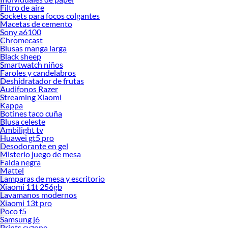
Filtro de aire
Sockets para focos colgantes
Macetas de cemento
Sony a6100
Chromecast
Blusas manga larga
Black sheep
Smartwatch niños
Faroles y candelabros
Deshidratador de frutas
Audifonos Razer
Streaming Xiaomi
Kappa
Botines taco cuña
Blusa celeste
Ambilight tv
Huawei gt5 pro
Desodorante en gel
Misterio juego de mesa
Falda negra
Mattel
Lamparas de mesa y escritorio
Xiaomi 11t 256gb
Lavamanos modernos
Xiaomi 13t pro
Poco f5
Samsung j6
Prints cyzone