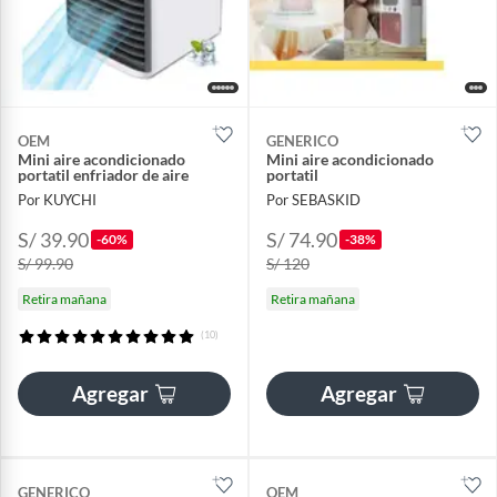
OEM
GENERICO
Mini aire acondicionado
Mini aire acondicionado
portatil enfriador de aire
portatil
Por KUYCHI
Por SEBASKID
S/ 39.90
S/ 74.90
-60%
-38%
S/ 99.90
S/ 120
Retira mañana
Retira mañana
(10)
Agregar
Agregar
GENERICO
OEM