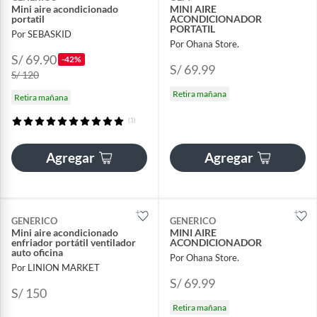
Mini aire acondicionado
MINI AIRE
portatil
ACONDICIONADOR
PORTATIL
Por SEBASKID
Por Ohana Store.
S/ 69.90
-42%
S/ 69.99
S/ 120
Retira mañana
Retira mañana
(1)
Agregar
Agregar
GENERICO
GENERICO
Mini aire acondicionado
MINI AIRE
enfriador portátil ventilador
ACONDICIONADOR
auto oficina
Por Ohana Store.
Por LINION MARKET
S/ 69.99
S/ 150
Retira mañana