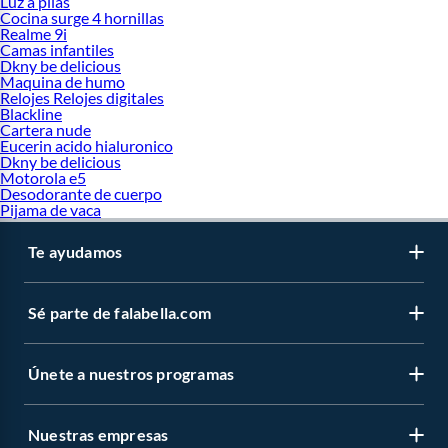
Luz a pilas
Cocina surge 4 hornillas
Realme 9i
Camas infantiles
Dkny be delicious
Maquina de humo
Relojes Relojes digitales
Blackline
Cartera nude
Eucerin acido hialuronico
Dkny be delicious
Motorola e5
Desodorante de cuerpo
Pijama de vaca
Te ayudamos
Sé parte de falabella.com
Únete a nuestros programas
Nuestras empresas