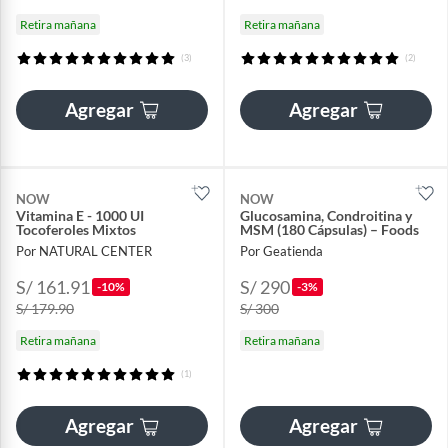
Retira mañana
Retira mañana
(3)
(2)
Agregar
Agregar
NOW
NOW
Vitamina E - 1000 UI
Glucosamina, Condroitina y
Tocoferoles Mixtos
MSM (180 Cápsulas) – Foods
Por NATURAL CENTER
Por Geatienda
S/ 161.91
S/ 290
-10%
-3%
S/ 179.90
S/ 300
Retira mañana
Retira mañana
(1)
Agregar
Agregar