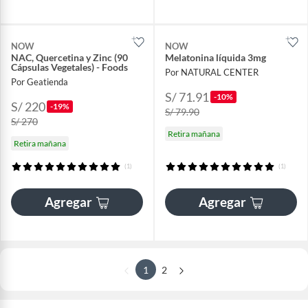
NOW
NOW
NAC, Quercetina y Zinc (90
Melatonina líquida 3mg
Cápsulas Vegetales) - Foods
Por NATURAL CENTER
Por Geatienda
S/ 71.91
-10%
S/ 220
-19%
S/ 79.90
S/ 270
Retira mañana
Retira mañana
(1)
(1)
Agregar
Agregar
1
2