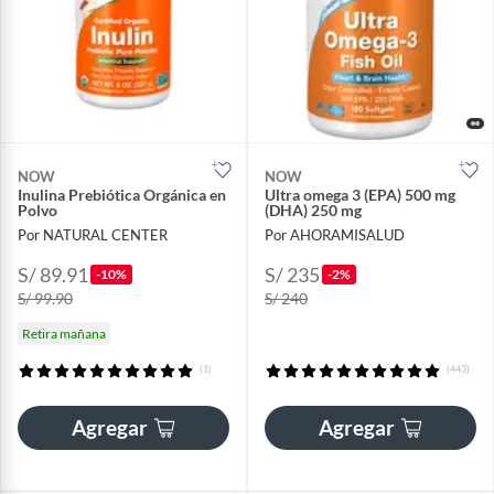
NOW
NOW
Inulina Prebiótica Orgánica en
Ultra omega 3 (EPA) 500 mg
Polvo
(DHA) 250 mg
Por NATURAL CENTER
Por AHORAMISALUD
S/ 89.91
S/ 235
-10%
-2%
S/ 99.90
S/ 240
Retira mañana
(1)
(443)
Agregar
Agregar