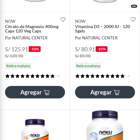
NOW
NOW
Citrato de Magnesio 400mg
Vitamina D3 – 2000 IU - 120
Caps 120 Veg Caps
Sgels
Por NATURAL CENTER
Por NATURAL CENTER
S/ 125.91
S/ 80.91
-10%
-10%
S/ 139.90
S/ 89.90
Retira mañana
Retira mañana
(1)
(2)
Agregar
Agregar