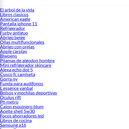
El arbol de la vida
Libros clasicos
American eagle
Pantalla iphone 11
Refrigerador
Furby antiguo
Abrigo beige
Ollas multifuncionales
Abrigo con orejas
Apple carplay
Blwoens
Pijamas de algodon hombre
Mini refrigerador skincare
Alexa echo dot 5
Cusco fc camiseta
Gorra ny
Funda para audifonos
L essence yanbal
Bolsos y mochilas deportivas
Oculus rift
Ph metro
Cajon esquinero blum
Aceite shell 5w30
Focos ahorradores led
Libros de cocina
Samsung a16