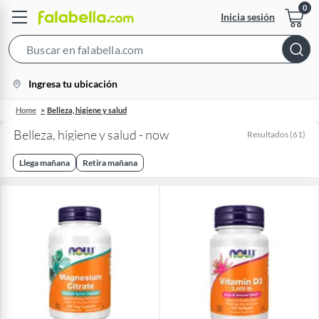
Inicia sesión
Search
Bar
location-
Ingresa tu ubicación
icon
Home
Belleza, higiene y salud
Belleza, higiene y salud - now
Resultados
(
61
)
Llega mañana
Retira mañana