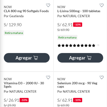
NOW
NOW
CLA 800 mg 90 Softgels Foods
L-Lisina 500mg - 100 tabletas
Por Geatienda
Por NATURAL CENTER
S/ 129.90
S/ 62.91
-10%
S/ 69.90
Retira mañana
Retira mañana
(1)
Agregar
Agregar
NOW
NOW
Vitamina D3 – 2000 IU - 30
Selenium 200 mcg - 90 Veg
Sgels
caps
Por NATURAL CENTER
Por NATURAL CENTER
S/ 26.91
S/ 62.91
-10%
-10%
S/ 29.90
S/ 69.90