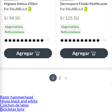
Higiene Intima 250ml
Dermopure Fluido Matificante
Por FALABELLA
Por FALABELLA
S/ 94.50
S/ 125.50
Llega mañana
Llega mañana
Retira mañana
Retira mañana
(49)
(163)
Agregar
Agregar
1
2
Razer hammerhead
Nivea black and white
Colchon de latex
Bicicletas bmx