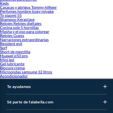
Keds
Casacas y abrigos Tommy hilfiger
Perfumes hombre Issey miyake
Tv xiaomi 55
Shampoo Kerastase
Relojes Relojes digitales
Cocina sole 5 hornillas
Masha y el oso para colorear
Relojes Guess
Narraciones extraordinarias
Resident evil
Surf
Short de mezclilla
Huawei p50 pro
Mini led
Gel lubricante
Biocure crema
Microondas samsung 32 litros
Acondicionador
Te ayudamos
Sé parte de falabella.com