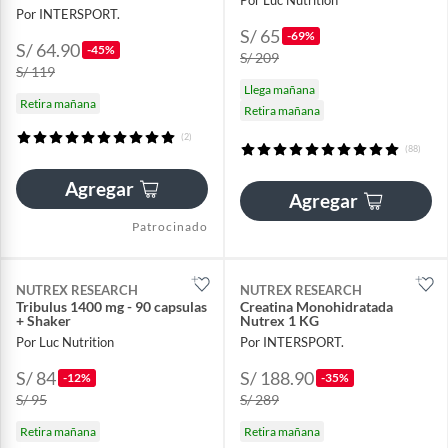
Por Luc Nutrition
Por INTERSPORT.
S/ 65
-69%
S/ 64.90
-45%
S/ 209
S/ 119
Llega mañana
Retira mañana
Retira mañana
(2)
(88)
Agregar
Agregar
Patrocinado
NUTREX RESEARCH
NUTREX RESEARCH
Tribulus 1400 mg - 90 capsulas
Creatina Monohidratada
+ Shaker
Nutrex 1 KG
Por Luc Nutrition
Por INTERSPORT.
S/ 84
S/ 188.90
-12%
-35%
S/ 95
S/ 289
Retira mañana
Retira mañana