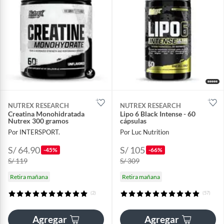
NUTREX RESEARCH
NUTREX RESEARCH
Creatina Monohidratada
Lipo 6 Black Intense - 60
Nutrex 300 gramos
cápsulas
Por INTERSPORT.
Por Luc Nutrition
S/ 64.90
S/ 105
-45%
-66%
S/ 119
S/ 309
Retira mañana
Retira mañana
(2)
(57)
Agregar
Agregar