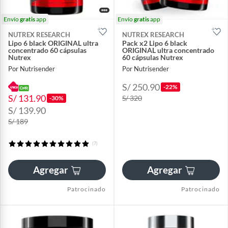
Envío
gratis
app
Envío
gratis
app
NUTREX RESEARCH
NUTREX RESEARCH
Lipo 6 black ORIGINAL ultra
Pack x2 Lipo 6 black
concentrado 60 cápsulas
ORIGINAL ultra concentrado
Nutrex
60 cápsulas Nutrex
Por Nutrisender
Por Nutrisender
S/ 250.90
-22%
S/ 131.90
S/ 320
-30%
S/ 139.90
S/ 189
(7)
Agregar
Agregar
Patrocinado
Patrocinado