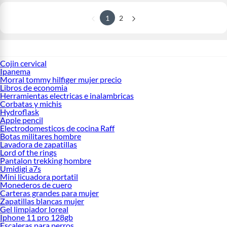
1
2
Cojin cervical
Ipanema
Morral tommy hilfiger mujer precio
Libros de economia
Herramientas electricas e inalambricas
Corbatas y michis
Hydroflask
Apple pencil
Electrodomesticos de cocina Raff
Botas militares hombre
Lavadora de zapatillas
Lord of the rings
Pantalon trekking hombre
Umidigi a7s
Mini licuadora portatil
Monederos de cuero
Carteras grandes para mujer
Zapatillas blancas mujer
Gel limpiador loreal
Iphone 11 pro 128gb
Escaleras para perros