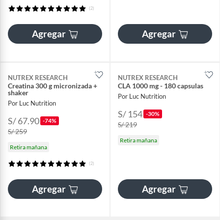
(2)
Agregar
Agregar
NUTREX RESEARCH
NUTREX RESEARCH
Creatina 300 g micronizada +
CLA 1000 mg - 180 capsulas
shaker
Por Luc Nutrition
Por Luc Nutrition
S/ 154
-30%
S/ 67.90
-74%
S/ 219
S/ 259
Retira mañana
Retira mañana
(2)
Agregar
Agregar