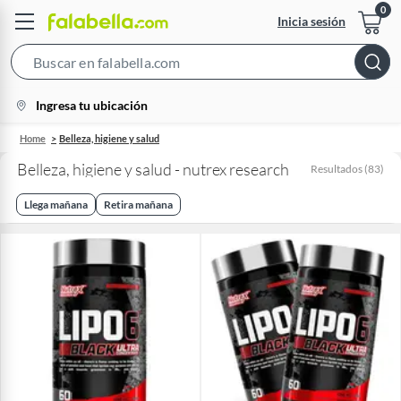
Inicia sesión
Search
Bar
location-
Ingresa tu ubicación
icon
Home
Belleza, higiene y salud
Belleza, higiene y salud - nutrex research
Resultados
(
83
)
Llega mañana
Retira mañana