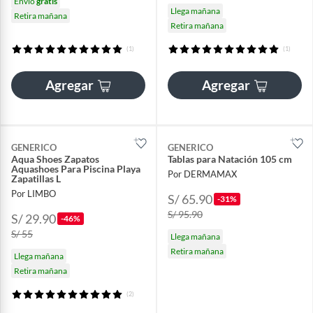
Envío
gratis
Llega mañana
Retira mañana
Retira mañana
(1)
(1)
Agregar
Agregar
GENERICO
GENERICO
Aqua Shoes Zapatos
Tablas para Natación 105 cm
Aquashoes Para Piscina Playa
Por DERMAMAX
Zapatillas L
Por LIMBO
S/ 65.90
-31%
S/ 95.90
S/ 29.90
-46%
S/ 55
Llega mañana
Retira mañana
Llega mañana
Retira mañana
(2)