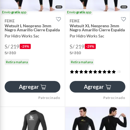
Envío
gratis
app
Envío
gratis
app
FEIKE
FEIKE
Wetsuit L Neopreno 3mm
Wetsuit XL Neopreno 3mm
Negro Amarillo Cierre Espalda
Negro Amarillo Cierre Espalda
Por Hidro Works Sac
Por Hidro Works Sac
S/ 219
S/ 219
-29%
-29%
S/ 310
S/ 310
Retira mañana
Retira mañana
(1)
Agregar
Agregar
Patrocinado
Patrocinado