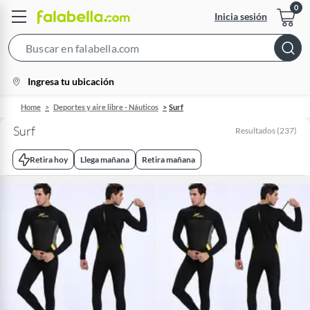
Inicia sesión
Search
Bar
location-
Ingresa tu ubicación
icon
Home
Deportes y aire libre - Náuticos
Surf
Surf
Resultados
(
237
)
Retira hoy
Llega mañana
Retira mañana