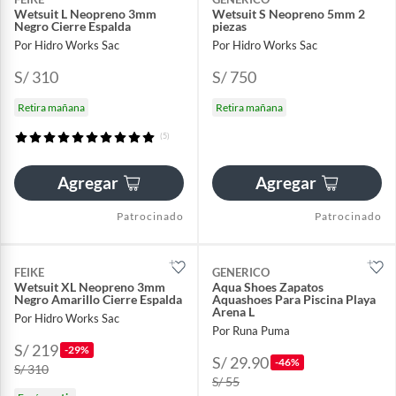
Wetsuit L Neopreno 3mm
Wetsuit S Neopreno 5mm 2
Negro Cierre Espalda
piezas
Por Hidro Works Sac
Por Hidro Works Sac
S/ 310
S/ 750
Retira mañana
Retira mañana
(5)
Agregar
Agregar
Patrocinado
Patrocinado
FEIKE
GENERICO
Wetsuit XL Neopreno 3mm
Aqua Shoes Zapatos
Negro Amarillo Cierre Espalda
Aquashoes Para Piscina Playa
Arena L
Por Hidro Works Sac
Por Runa Puma
S/ 219
-29%
S/ 29.90
-46%
S/ 310
S/ 55