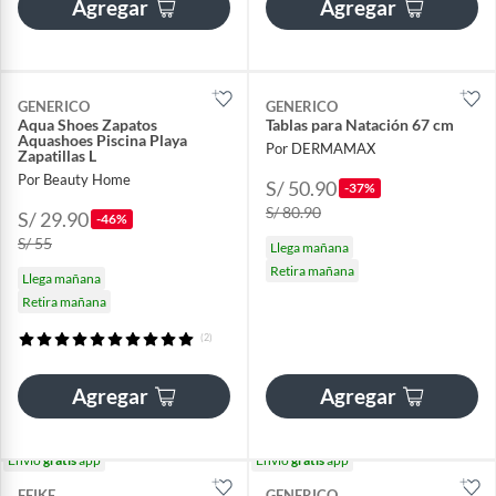
Agregar
Agregar
GENERICO
GENERICO
Aqua Shoes Zapatos
Tablas para Natación 67 cm
Aquashoes Piscina Playa
Por DERMAMAX
Zapatillas L
Por Beauty Home
S/ 50.90
-37%
S/ 80.90
S/ 29.90
-46%
S/ 55
Llega mañana
Retira mañana
Llega mañana
Retira mañana
(2)
Agregar
Agregar
Envío
gratis
app
Envío
gratis
app
FEIKE
GENERICO