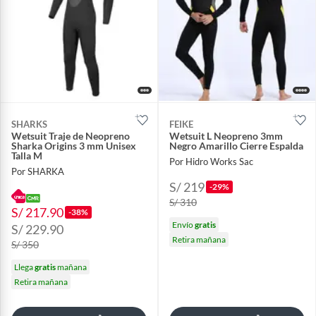
SHARKS
FEIKE
Wetsuit Traje de Neopreno
Wetsuit L Neopreno 3mm
Sharka Origins 3 mm Unisex
Negro Amarillo Cierre Espalda
Talla M
Por Hidro Works Sac
Por SHARKA
S/ 219
-29%
S/ 310
S/ 217.90
-38%
Envío
gratis
S/ 229.90
Retira mañana
S/ 350
Llega
gratis
mañana
Retira mañana