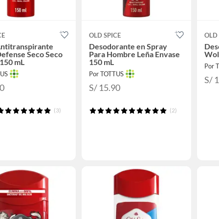
CE
OLD SPICE
OLD 
ntitranspirante
Desodorante en Spray
Des
Defense Seco Seco
Para Hombre Leña Envase
Wol
 150 mL
150 mL
Por 
TUS
Por TOTTUS
S/ 
90
S/ 15.90
(3)
(2)