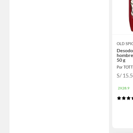
OLD SPI
Desodor
hombre
50 g
Por TOT
S/ 15.
2X28.9