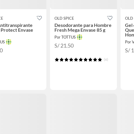
CE
OLD SPICE
OLD 
ntitranspirante
Desodorante para Hombre
Gel
 Protect Envase
Fresh Mega Envase 85 g
Que
Hom
Por TOTTUS
TUS
Por 
S/ 21.50
90
S/ 
(6)