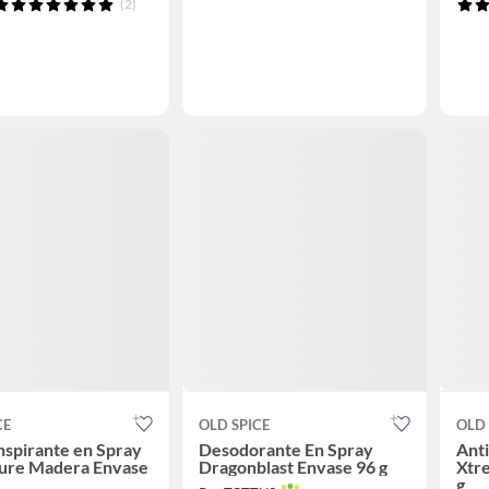
(2)
CE
OLD SPICE
OLD 
nspirante en Spray
Desodorante En Spray
Anti
ure Madera Envase
Dragonblast Envase 96 g
Xtr
g