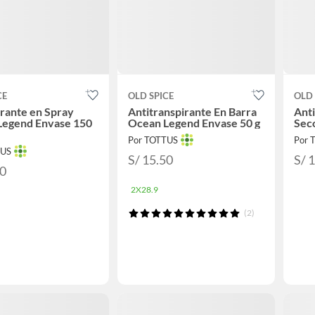
CE
OLD SPICE
OLD 
rante en Spray
Antitranspirante En Barra
Anti
Legend Envase 150
Ocean Legend Envase 50 g
Seco
Por TOTTUS
Por 
TUS
S/ 15.50
S/ 
90
2X28.9
(2)