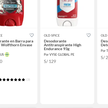
CE
OLD SPICE
OLD 
ante en Barra para
Desodorante
Des
 Wolfthorn Envase
Antitranspirante High
Deto
Endurance 93g
Por 
TUS
Por VYSE GLOBAL PE
S/ 
50
S/ 129
(3)