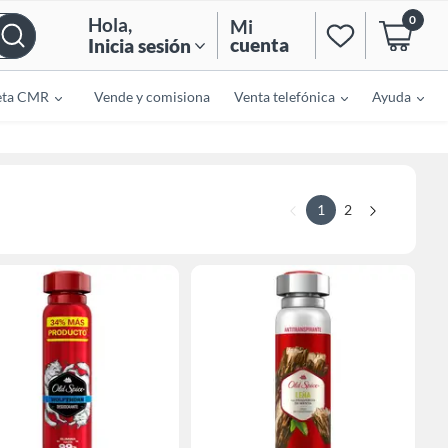
0
Hola
,
Mi
cuenta
Inicia sesión
eta CMR
Vende y comisiona
Venta telefónica
Ayuda
1
2