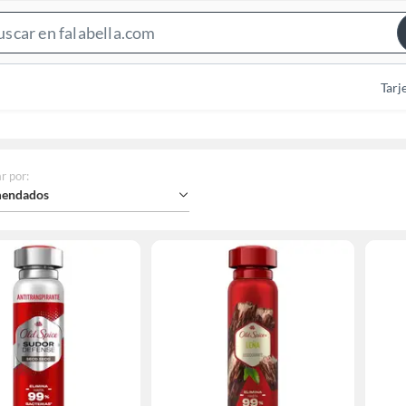
Search
Bar
Tarj
r por
:
endados