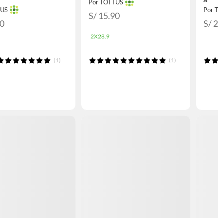
Por TOTTUS
TUS
Por 
S/ 15.90
90
S/ 
2X28.9
(1)
(1)