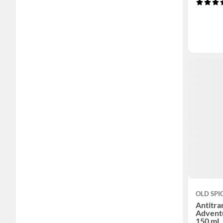
OLD SPI
Antitra
Advent
150 mL