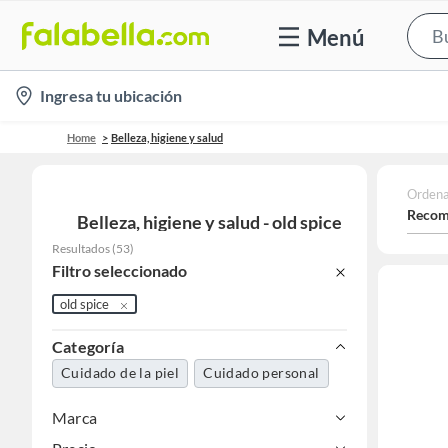
Menú
location-
Ingresa tu ubicación
icon
Home
Belleza, higiene y salud
Ordena
Recom
Belleza, higiene y salud - old spice
Resultados
(
53
)
Filtro seleccionado
old spice
Categoría
Cuidado de la piel
Cuidado personal
Marca