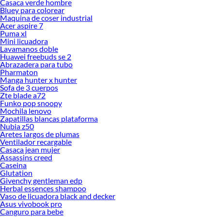
Casaca verde hombre
Bluey para colorear
Maquina de coser industrial
Acer aspire 7
Puma xl
Mini licuadora
Lavamanos doble
Huawei freebuds se 2
Abrazadera para tubo
Pharmaton
Manga hunter x hunter
Sofa de 3 cuerpos
Zte blade a72
Funko pop snoopy
Mochila lenovo
Zapatillas blancas plataforma
Nubia z50
Aretes largos de plumas
Ventilador recargable
Casaca jean mujer
Assassins creed
Caseina
Glutation
Givenchy gentleman edp
Herbal essences shampoo
Vaso de licuadora black and decker
Asus vivobook pro
Canguro para bebe