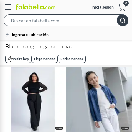
Inicia sesión
Search
Bar
location-
Ingresa tu ubicación
icon
Blusas manga larga modernas
Retira hoy
Llega mañana
Retira mañana