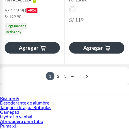
Por FALABELLA
Por Luvaro
S/ 119.90
-40%
S/ 199.90
S/ 119
Llega mañana
Retira hoy
Agregar
Agregar
...
1
2
3
7
Realme 9i
Desodorante de alumbre
Tanques de agua Rotoplas
Gamepad
Hydra lip yanbal
Abrazadera para tubo
Puma xl