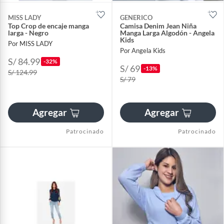
MISS LADY
GENERICO
Top Crop de encaje manga
Camisa Denim Jean Niña
larga - Negro
Manga Larga Algodón - Angela
Kids
Por MISS LADY
Por Angela Kids
S/ 84.99
-32%
S/ 69
-13%
S/ 124.99
S/ 79
Agregar
Agregar
Patrocinado
Patrocinado