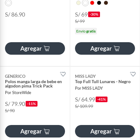
S/ 86.90
S/ 69
-30%
S/ 99
Envío
gratis
Agregar
Agregar
GENERICO
MISS LADY
Polos manga larga de bebe en
Top Full Tull Lunares - Negro
algodon pima Trick Pack
Por MISS LADY
Por StoreWide
S/ 64.99
-41%
S/ 79.90
-11%
S/ 109.99
S/ 90
Agregar
Agregar