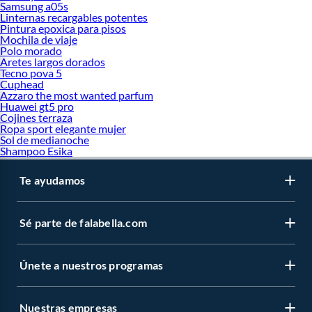
Samsung a05s
Linternas recargables potentes
Pintura epoxica para pisos
Mochila de viaje
Polo morado
Aretes largos dorados
Tecno pova 5
Cuphead
Azzaro the most wanted parfum
Huawei gt5 pro
Cojines terraza
Ropa sport elegante mujer
Sol de medianoche
Shampoo Esika
Te ayudamos
Sé parte de falabella.com
Únete a nuestros programas
Nuestras empresas