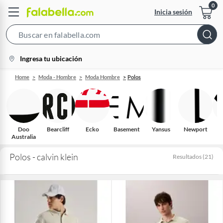
Inicia sesión
Search
Bar
location-
Ingresa tu ubicación
icon
Home
Moda - Hombre
Moda Hombre
Polos
Doo
Bearcliff
Ecko
Basement
Yansus
Newport
Australia
Polos - calvin klein
Resultados
(
21
)