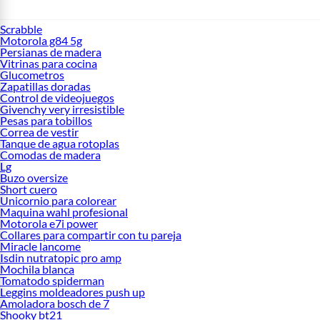
Scrabble
Motorola g84 5g
Persianas de madera
Vitrinas para cocina
Glucometros
Zapatillas doradas
Control de videojuegos
Givenchy very irresistible
Pesas para tobillos
Correa de vestir
Tanque de agua rotoplas
Comodas de madera
Lg
Buzo oversize
Short cuero
Unicornio para colorear
Maquina wahl profesional
Motorola e7i power
Collares para compartir con tu pareja
Miracle lancome
Isdin nutratopic pro amp
Mochila blanca
Tomatodo spiderman
Leggins moldeadores push up
Amoladora bosch de 7
Shooky bt21