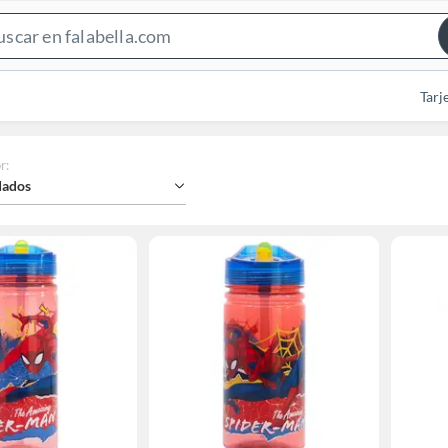
Search
Bar
Tarj
r
:
ados