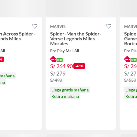
MARVEL
MARV
 Across Spider-
Spider-Man the Spider-
Spide
nds Miles
Verse Legends Miles
Gamer
Morales
Boric
All
Por Play Mall All
Por Pla
%
S/ 264.90
S/ 26
-46%
S/ 279
S/ 27
mañana
S/ 490
S/ 550
ana
Llega
gratis
mañana
Llega
Retira mañana
Retir