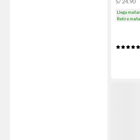
S/ 24.90
Llega maña
Retira mañ