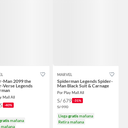
EL
MARVEL
r-Man 2099 the
Spiderman Legends Spider-
r-Verse Legends
Man Black Suit & Carnage
erman
Por Play Mall All
y Mall All
S/ 679
-31%
5
-40%
S/ 990
Llega
gratis
mañana
gratis
mañana
Retira mañana
a mañana