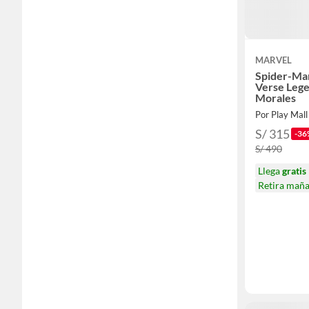
MARVEL
Spider-Man
Verse Lege
Morales
Por Play Mall 
S/ 315
-36
S/ 490
Llega
gratis
Retira mañ