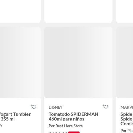
DISNEY
MARV
Yogurt Tumbler
Tomatodo SPIDERMAN
Spid
 355 ml
460ml para niños
Spide
Comi
BY
Por Best Here Store
Por Pla