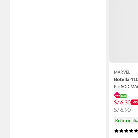
MARVEL
Botella 41
Por SODIMA
S/ 6.30
-9
S/ 6.90
Retira mañ