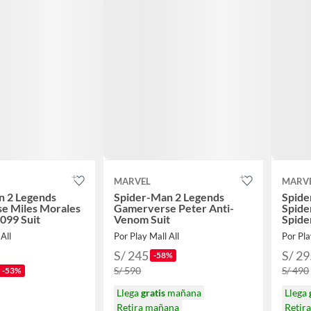
MARVEL
MARV
n 2 Legends
Spider-Man 2 Legends
Spide
e Miles Morales
Gamerverse Peter Anti-
Spide
099 Suit
Venom Suit
Spid
All
Por Play Mall All
Por Pla
S/ 245
S/ 29
-58%
S/ 590
S/ 490
-53%
Llega
gratis
mañana
Llega
Retira mañana
Retir