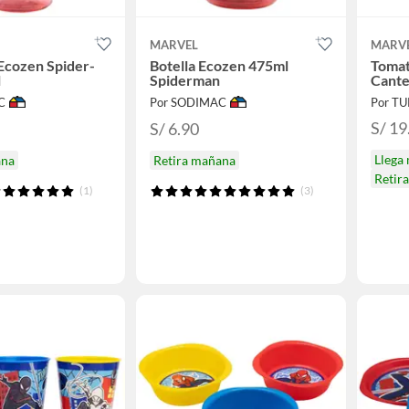
MARVEL
MARV
Ecozen Spider-
Botella Ecozen 475ml
Tomat
l
Spiderman
Cante
C
Por SODIMAC
Por T
S/ 19
S/ 6.90
Llega
ana
Retira mañana
Retir
(1)
(3)