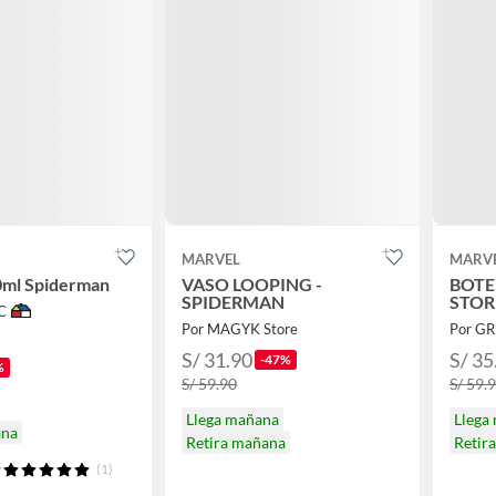
MARVEL
MARV
0ml Spiderman
VASO LOOPING -
BOTE
SPIDERMAN
STOR
C
Por MAGYK Store
S/ 31.90
S/ 35
-47%
%
S/ 59.90
S/ 59.
Llega mañana
Llega
ana
Retira mañana
Retir
(1)