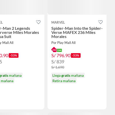
EL
MARVEL
r-Man 2 Legends
Spider-Man Into the Spider-
verse Miles Morales
Verse MAFEX 236 Miles
ua Suit
Morales
y Mall All
Por Play Mall All
0.90
S/ 796.90
-53%
-53%
5
S/ 839
S/ 1,690
gratis
mañana
Llega
gratis
mañana
a mañana
Retira mañana