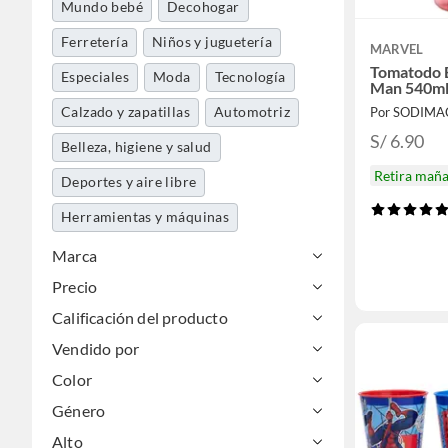
Mundo bebé
Decohogar
Ferretería
Niños y juguetería
MARVEL
Tomatodo 
Especiales
Moda
Tecnología
Man 540m
Calzado y zapatillas
Automotriz
Por SODIMA
S/ 6.90
Belleza, higiene y salud
Retira mañ
Deportes y aire libre
Herramientas y máquinas
Accesorios moda
Jardín y terraza
Marca
Precio
Electrohogar
Calificación del producto
Libros, papelería y celebraciones
Vendido por
Mascotas
Dormitorio
Color
Maletería y viajes
Género
Música y pasatiempos
Alto