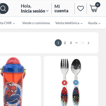
0
Hola
,
Mi
cuenta
Inicia sesión
eta CMR
Vende y comisiona
Venta telefónica
Ayuda
...
1
2
3
54