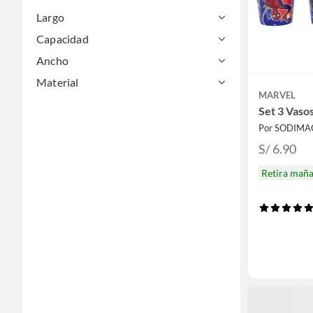
Utiles de aseo y limpieza
Largo
Muebles y organización
Capacidad
Cocina y baño
Accesorios
Ancho
Material
MARVEL
Set 3 Vaso
Por SODIMA
S/ 6.90
Retira mañ