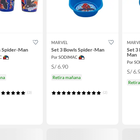
MARVEL
MARV
s Spider-Man
Set 3 Bowls Spider-Man
Set 3 
Man
C
Por SODIMAC
Por S
S/ 6.90
S/ 6.
ana
Retira mañana
Retir
(3)
(2)