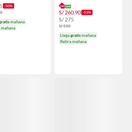
5
-50%
S/ 260.90
00
-53%
S/ 275
gratis
mañana
S/ 550
a mañana
Llega
gratis
mañana
Retira mañana