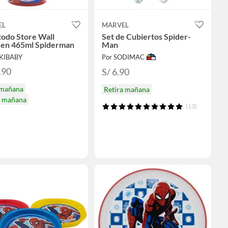
EL
MARVEL
odo Store Wall
Set de Cubiertos Spider-
en 465ml Spiderman
Man
UKIBABY
Por SODIMAC
.90
S/ 6.90
 mañana
Retira mañana
a mañana
(13)