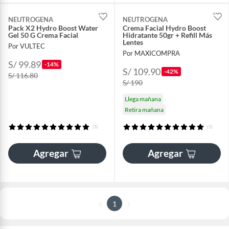
NEUTROGENA
NEUTROGENA
Pack X2 Hydro Boost Water
Crema Facial Hydro Boost
Gel 50 G Crema Facial
Hidratante 50gr + Refill Más
Lentes
Por VULTEC
Por MAXICOMPRA
S/ 99.89
-14%
S/ 109.90
-42%
S/ 116.80
S/ 190
Llega mañana
Retira mañana
(1)
(1)
Agregar
Agregar
1