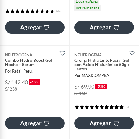
Llega mañana
Retira mañana
(22)
Agregar
Agregar
NEUTROGENA
NEUTROGENA
Combo Hydro Boost Gel
Crema Hidratante Facial Gel
Noche + Serum
con Ácido Hialurónico 50g +
Lentes
Por Retail Peru.
Por MAXICOMPRA
S/ 142.40
-40%
S/ 69.90
-53%
S/ 238
S/ 150
(2)
Agregar
Agregar