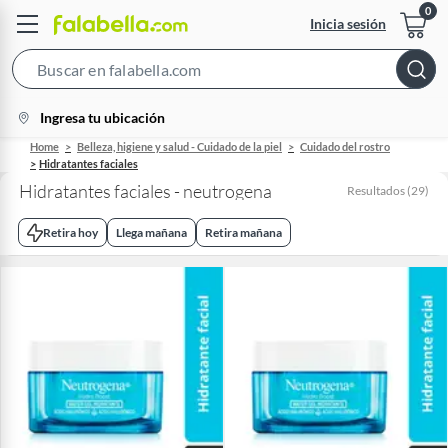
Inicia sesión
Search
Bar
location-
Ingresa tu ubicación
icon
Home
Belleza, higiene y salud - Cuidado de la piel
Cuidado del rostro
Hidratantes faciales
Hidratantes faciales - neutrogena
Resultados
(
29
)
Retira hoy
Llega mañana
Retira mañana