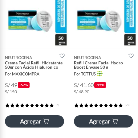
NEUTROGENA
NEUTROGENA
Crema Facial Refill Hidratante
Refill Crema Facial Hydro
50gr con Ácido Hialurónico
Boost Envase 50 g
Por MAXICOMPRA
Por TOTTUS
S/ 49
S/ 41.60
-67%
-15%
S/ 150
S/ 48.90
(6)
(95)
Agregar
Agregar