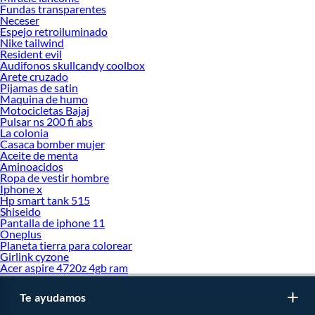
Categorías
Fundas transparentes
Neceser
Neutrogena Hydro Boost
Espejo retroiluminado
Neutrogena Sun Fresh
Nike tailwind
Crema Hidratante para piel grasa Neutrogena
Resident evil
Bloqueador Neutrogena para piel grasa
Audifonos skullcandy coolbox
Arete cruzado
Pijamas de satin
Maquina de humo
Motocicletas Bajaj
Pulsar ns 200 fi abs
La colonia
Casaca bomber mujer
Aceite de menta
Aminoacidos
Ropa de vestir hombre
Iphone x
Hp smart tank 515
Shiseido
Pantalla de iphone 11
Oneplus
Planeta tierra para colorear
Girlink cyzone
Acer aspire 4720z 4gb ram
Te ayudamos