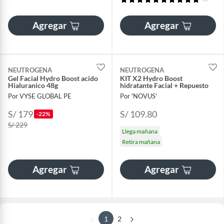
Agregar
Agregar
NEUTROGENA
NEUTROGENA
Gel Facial Hydro Boost acido
KIT X2 Hydro Boost
Hialuranico 48g
hidratante Facial + Repuesto
Por VYSE GLOBAL PE
Por 'NOVUS'
S/ 179
S/ 109.80
-22%
S/ 229
Llega mañana
Retira mañana
Agregar
Agregar
1
2