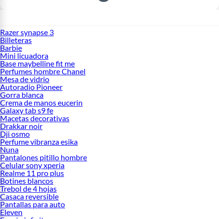
Razer synapse 3
Billeteras
Barbie
Mini licuadora
Base maybelline fit me
Perfumes hombre Chanel
Mesa de vidrio
Autoradio Pioneer
Gorra blanca
Crema de manos eucerin
Galaxy tab s9 fe
Macetas decorativas
Drakkar noir
Dji osmo
Perfume vibranza esika
Nuna
Pantalones pitillo hombre
Celular sony xperia
Realme 11 pro plus
Botines blancos
Trebol de 4 hojas
Casaca reversible
Pantallas para auto
Eleven