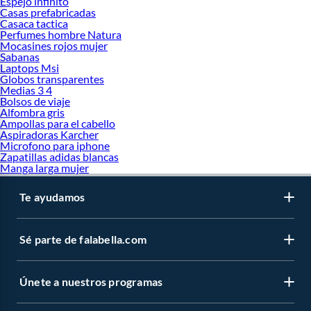
Espejo infinito
Casas prefabricadas
Casaca tactica
Perfumes hombre Natura
Mocasines rojos mujer
Sabanas
Laptops Msi
Globos transparentes
Medias 3 4
Bolsos de viaje
Alfombra gris
Ampollas para el cabello
Aspiradoras Karcher
Microfono para iphone
Zapatillas adidas blancas
Manga larga mujer
Te ayudamos
Sé parte de falabella.com
Únete a nuestros programas