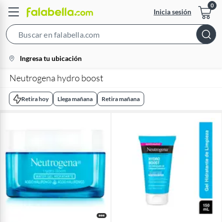
Inicia sesión
Search
Bar
location-
Ingresa tu ubicación
icon
Neutrogena hydro boost
Retira hoy
Llega mañana
Retira mañana