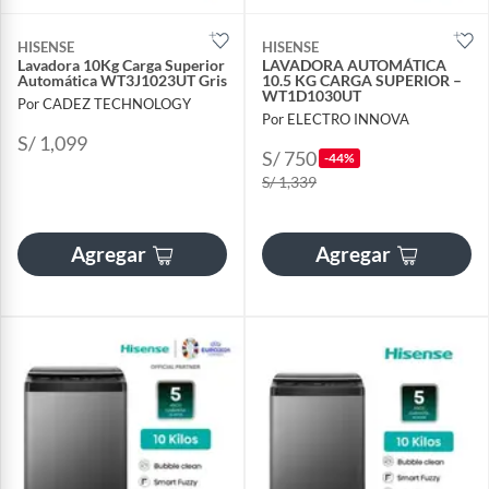
HISENSE
HISENSE
Lavadora 10Kg Carga Superior
LAVADORA AUTOMÁTICA
Automática WT3J1023UT Gris
10.5 KG CARGA SUPERIOR –
WT1D1030UT
Por CADEZ TECHNOLOGY
Por ELECTRO INNOVA
S/ 1,099
S/ 750
-44%
S/ 1,339
Agregar
Agregar