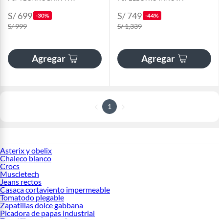
S/ 699
S/ 749
-30%
-44%
S/ 999
S/ 1,339
Agregar
Agregar
1
Asterix y obelix
Chaleco blanco
Crocs
Muscletech
Jeans rectos
Casaca cortaviento impermeable
Tomatodo plegable
Zapatillas dolce gabbana
Picadora de papas industrial