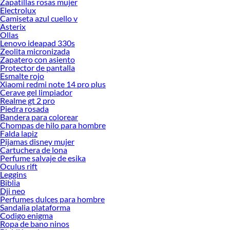
Zapatillas rosas mujer
Electrolux
Camiseta azul cuello v
Asterix
Ollas
Lenovo ideapad 330s
Zeolita micronizada
Zapatero con asiento
Protector de pantalla
Esmalte rojo
Xiaomi redmi note 14 pro plus
Cerave gel limpiador
Realme gt 2 pro
Piedra rosada
Bandera para colorear
Chompas de hilo para hombre
Falda lapiz
Pijamas disney mujer
Cartuchera de lona
Perfume salvaje de esika
Oculus rift
Leggins
Biblia
Dji neo
Perfumes dulces para hombre
Sandalia plataforma
Codigo enigma
Ropa de bano ninos