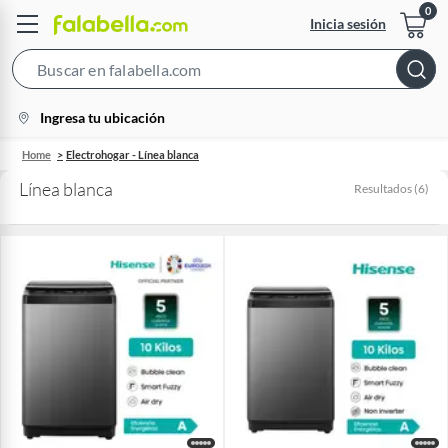
Inicia sesión
Search
Bar
location-
Ingresa tu ubicación
icon
Home
Electrohogar - Línea blanca
Línea blanca
Resultados
(
6
)