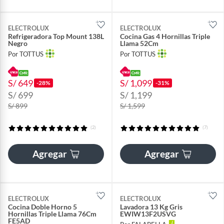
ELECTROLUX
ELECTROLUX
Refrigeradora Top Mount 138L
Cocina Gas 4 Hornillas Triple
Negro
Llama 52Cm
Por TOTTUS
Por TOTTUS
S/ 649
S/ 1,099
-28%
-31%
S/ 699
S/ 1,199
S/ 899
S/ 1,599
(2)
(7)
Agregar
Agregar
ELECTROLUX
ELECTROLUX
Cocina Doble Horno 5
Lavadora 13 Kg Gris
Hornillas Triple Llama 76Cm
EWIW13F2USVG
FE5AD