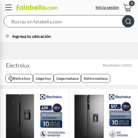
Inicia sesión
Search
Bar
location-
Ingresa tu ubicación
icon
Electrolux
Resultados
(
2401
)
Retira hoy
Llega hoy
Llega mañana
Retira mañana