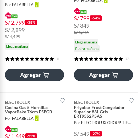
Por FALABELLA
Por FALABELLA
S/ 799
-54%
S/ 2,799
-38%
S/ 849
S/ 2,899
S/ 1,719
S/ 4,499
Llega mañana
Llega mañana
Retira mañana
(6)
(17)
Agregar
Agregar
ELECTROLUX
ELECTROLUX
Cocina Gas 5 Hornillas
Frigobar Frost Congelador
VaporBake 76cm F5EGB
Superior 83L Gris
ERT95S2P5AS
Por FALABELLA
Por ELECTROLUX GROUP TIENDA OFICIAL
S/ 549
-27%
S/ 1,649
-25%