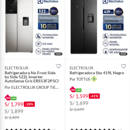
ELECTROLUX
ELECTROLUX
Refrigeradora No Frost Side
Refrigeradora Sbs 419L Negro
by Side 522L Inverter
Por TOTTUS
AutoSense Gris ERS53F2P5CI
Por ELECTROLUX GROUP TIENDA OFICIAL
S/ 1,599
-41%
S/ 1,699
S/ 1,799
-28%
S/ 2,699
S/ 1,899
S/ 2,499
(6)
(62)