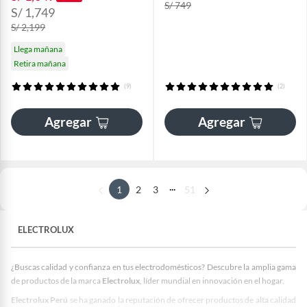
S/ 749
S/ 1,749
S/ 2,199
Llega mañana
Retira mañana
(9)
(2)
Agregar
Agregar
...
1
2
3
51
ELECTROLUX
¿Buscas calidad y confianza en tus electrodomésticos? Descubre la amplia gama
de productos de la marca
Electrolux
, líder mundial en innovación en el hogar.
Electrolux Perú
se ha ganado la reputación de ofrecer productos de alta calidad