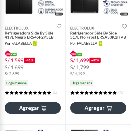
ELECTROLUX
ELECTROLUX
Refrigeradora Side By Side
Refrigerador Side By Side
419L Negro ERS45F2P5EB
517L No Frost ERSA53K2HVB
Por FALABELLA
Por FALABELLA
S/ 1,599
S/ 1,699
-41%
-60%
S/ 1,699
S/ 1,799
S/ 2,699
S/ 4,199
Llega mañana
Llega mañana
(62)
(70)
Agregar
Agregar