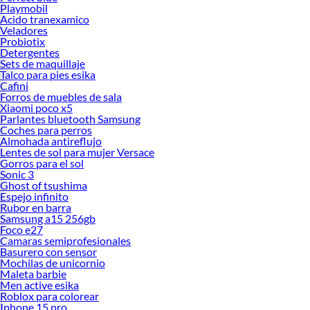
Playmobil
Acido tranexamico
Veladores
Probiotix
Detergentes
Sets de maquillaje
Talco para pies esika
Cafini
Forros de muebles de sala
Xiaomi poco x5
Parlantes bluetooth Samsung
Coches para perros
Almohada antireflujo
Lentes de sol para mujer Versace
Gorros para el sol
Sonic 3
Ghost of tsushima
Espejo infinito
Rubor en barra
Samsung a15 256gb
Foco e27
Camaras semiprofesionales
Basurero con sensor
Mochilas de unicornio
Maleta barbie
Men active esika
Roblox para colorear
Iphone 15 pro