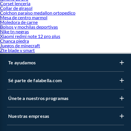
Corset lenceria
Collar de girasol
Colchon paraiso medallon ortopedico
Mesa de centro marmol
Moledora de carne
Bolsos y mochilas deportivas
Nike tn negras
Xiaomi redmi note 12 pro plus
Chanca piedra
Juegos de minecraft
Zte blade v smart
Te ayudamos
Sé parte de falabella.com
Únete a nuestros programas
Nuestras empresas