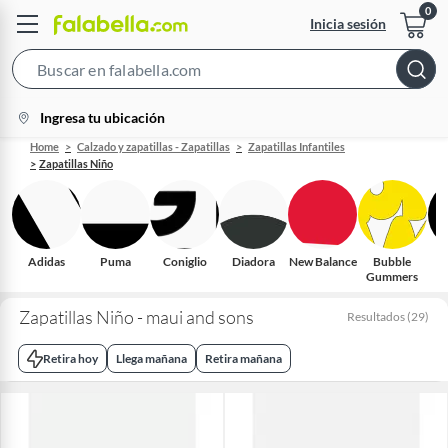
Inicia sesión
Search
Bar
location-
Ingresa tu ubicación
icon
Home
Calzado y zapatillas - Zapatillas
Zapatillas Infantiles
Zapatillas Niño
Adidas
Puma
Coniglio
Diadora
New Balance
Bubble
Gummers
O
Zapatillas Niño - maui and sons
Resultados
(
29
)
Retira hoy
Llega mañana
Retira mañana