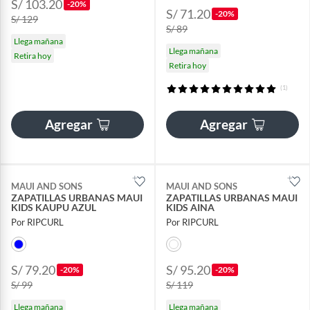
S/ 103.20
-20%
S/ 71.20
-20%
S/ 129
S/ 89
Llega mañana
Llega mañana
Retira hoy
Retira hoy
(1)
Agregar
Agregar
MAUI AND SONS
MAUI AND SONS
ZAPATILLAS URBANAS MAUI
ZAPATILLAS URBANAS MAUI
KIDS KAUPU AZUL
KIDS AINA
Por RIPCURL
Por RIPCURL
S/ 79.20
S/ 95.20
-20%
-20%
S/ 99
S/ 119
Llega mañana
Llega mañana