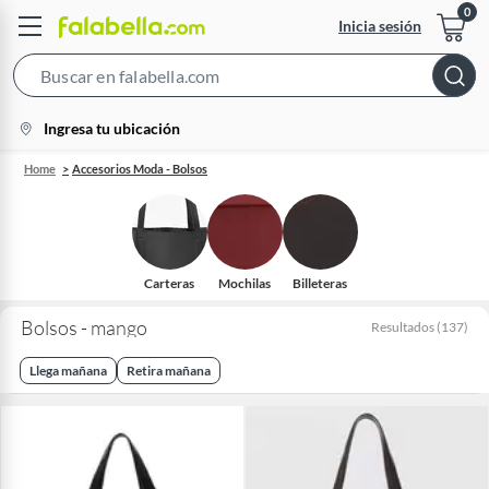
Inicia sesión
Search
Bar
location-
Ingresa tu ubicación
icon
Home
Accesorios Moda - Bolsos
Carteras
Mochilas
Billeteras
Bolsos - mango
Resultados
(
137
)
Llega mañana
Retira mañana