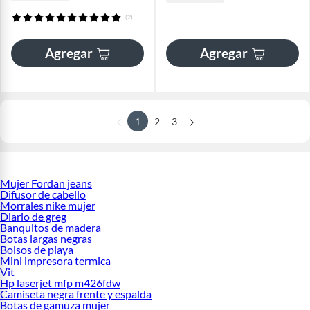
(2)
Agregar
Agregar
1
2
3
Mujer Fordan jeans
Difusor de cabello
Morrales nike mujer
Diario de greg
Banquitos de madera
Botas largas negras
Bolsos de playa
Mini impresora termica
Vit
Hp laserjet mfp m426fdw
Camiseta negra frente y espalda
Botas de gamuza mujer