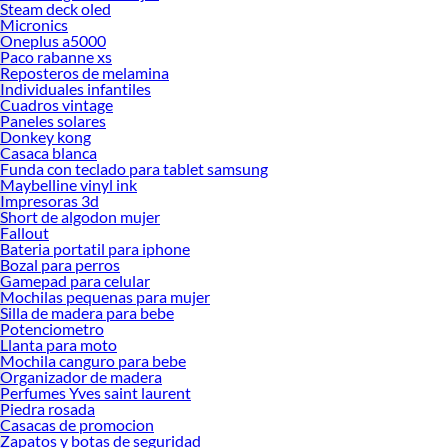
Steam deck oled
Micronics
Oneplus a5000
Paco rabanne xs
Reposteros de melamina
Individuales infantiles
Cuadros vintage
Paneles solares
Donkey kong
Casaca blanca
Funda con teclado para tablet samsung
Maybelline vinyl ink
Impresoras 3d
Short de algodon mujer
Fallout
Bateria portatil para iphone
Bozal para perros
Gamepad para celular
Mochilas pequenas para mujer
Silla de madera para bebe
Potenciometro
Llanta para moto
Mochila canguro para bebe
Organizador de madera
Perfumes Yves saint laurent
Piedra rosada
Casacas de promocion
Zapatos y botas de seguridad