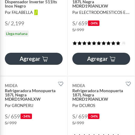
Dispensador Inverter 511lts
187L Negra
Inox Negro
MDRD190ANLXW
Por FALABELLA
Por ELECTRODOMESTICOS E.I.R.L
S/ 2,199
S/ 659
-34%
S/ 999
Llega mañana
(1)
Agregar
Agregar
MIDEA
MIDEA
Refrigeradora Monopuerta
Refrigeradora Monopuerta
187L Negra
187L Negra
MDRD190ANLXW
MDRD190ANLXW
Por GRONPERU
Por DCUROS
S/ 659
S/ 659
-34%
-34%
S/ 999
S/ 999