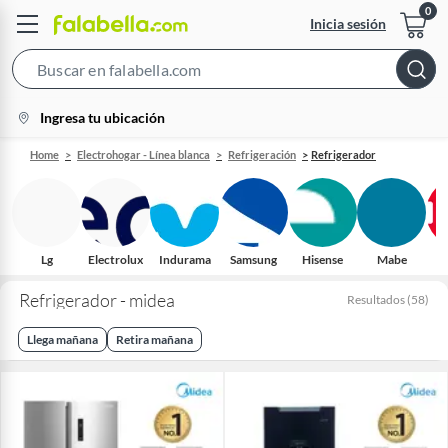
Inicia sesión
Search
Bar
location-
Ingresa tu ubicación
icon
Home
Electrohogar - Línea blanca
Refrigeración
Refrigerador
Lg
Electrolux
Indurama
Samsung
Hisense
Mabe
Refrigerador - midea
Resultados
(
58
)
Llega mañana
Retira mañana