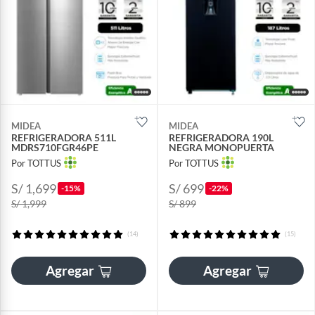
MIDEA
MIDEA
REFRIGERADORA 511L
REFRIGERADORA 190L
MDRS710FGR46PE
NEGRA MONOPUERTA
Por TOTTUS
Por TOTTUS
S/ 1,699
S/ 699
-15%
-22%
S/ 1,999
S/ 899
(14)
(15)
Agregar
Agregar