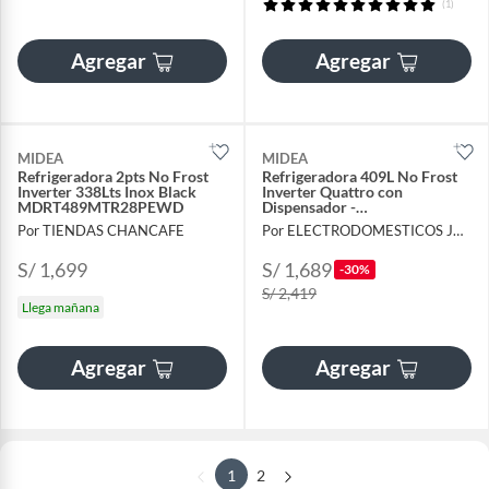
(1)
Agregar
Agregar
MIDEA
MIDEA
Refrigeradora 2pts No Frost
Refrigeradora 409L No Frost
Inverter 338Lts Inox Black
Inverter Quattro con
MDRT489MTR28PEWD
Dispensador -
DRT580MTR28PEWD
Por TIENDAS CHANCAFE
Por ELECTRODOMESTICOS JARED
S/ 1,699
S/ 1,689
-30%
S/ 2,419
Llega mañana
Agregar
Agregar
1
2