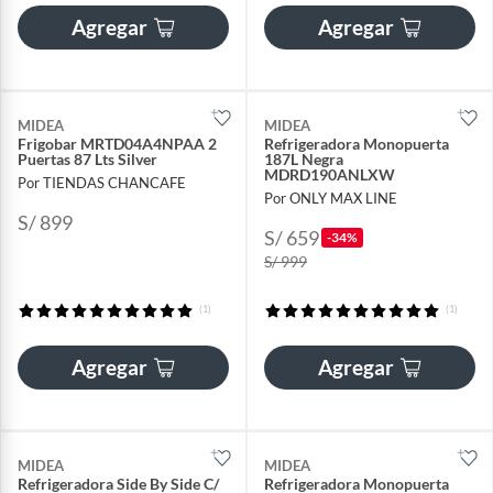
Agregar
Agregar
MIDEA
MIDEA
Frigobar MRTD04A4NPAA 2
Refrigeradora Monopuerta
Puertas 87 Lts Silver
187L Negra
MDRD190ANLXW
Por TIENDAS CHANCAFE
Por ONLY MAX LINE
S/ 899
S/ 659
-34%
S/ 999
(1)
(1)
Agregar
Agregar
MIDEA
MIDEA
Refrigeradora Side By Side C/
Refrigeradora Monopuerta