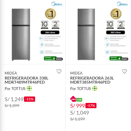
MIDEA
MIDEA
REFRIGERADORA 338L
REFRIGERADORA 263L
MDRT489MTR46PED
MDRT385MTR46PED
Por TOTTUS
Por TOTTUS
S/ 1,249
-11%
S/ 999
S/ 1,399
-17%
S/ 1,049
S/ 1,199