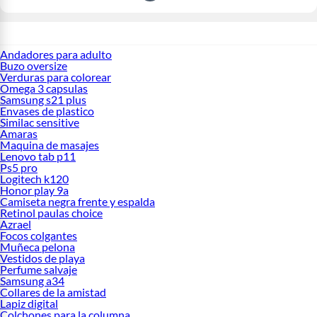
Andadores para adulto
Buzo oversize
Verduras para colorear
Omega 3 capsulas
Samsung s21 plus
Envases de plastico
Similac sensitive
Amaras
Maquina de masajes
Lenovo tab p11
Ps5 pro
Logitech k120
Honor play 9a
Camiseta negra frente y espalda
Retinol paulas choice
Azrael
Focos colgantes
Muñeca pelona
Vestidos de playa
Perfume salvaje
Samsung a34
Collares de la amistad
Lapiz digital
Colchones para la columna