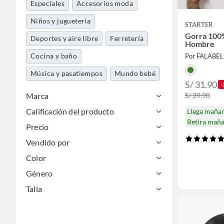
Especiales
Accesorios moda
Niños y juguetería
STARTER
Gorra 100
Deportes y aire libre
Ferretería
Hombre
Cocina y baño
Por FALABE
Música y pasatiempos
Mundo bebé
S/ 31.90
-
Marca
S/ 39.90
Calificación del producto
Llega maña
Retira mañ
Precio
Vendido por
Color
Género
Talla