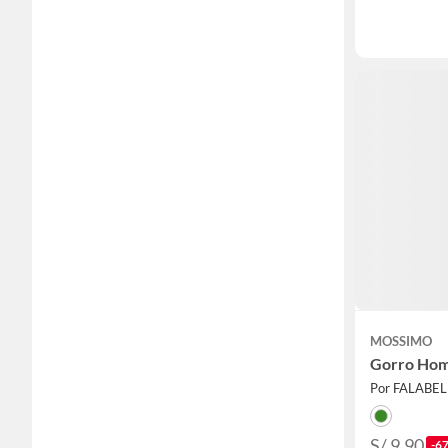
MOSSIMO
Gorro Ho
Por FALABE
S/ 9.90
-6