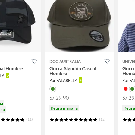
DOO AUSTRALIA
UNIVE
ual Hombre
Gorra Algodón Casual
Gorro
Hombre
Hombr
LLA
Por FALABELLA
Por F
S/ 29.90
S/ 29
na
Retira mañana
Retir
ana
(11)
(12)