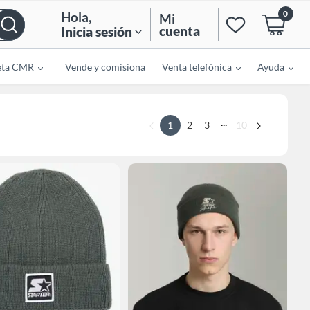
0
Hola
,
Mi
cuenta
Inicia sesión
eta CMR
Vende y comisiona
Venta telefónica
Ayuda
...
1
2
3
10