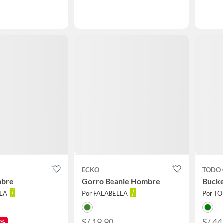
ECKO
TODO 
mbre
Gorro Beanie Hombre
Bucke
LLA
Por FALABELLA
Por T
S/ 19.90
S/ 44
7%