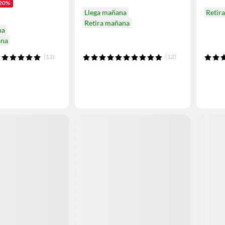
20%
Llega mañana
Retir
Retira mañana
na
ana
(11)
(12)