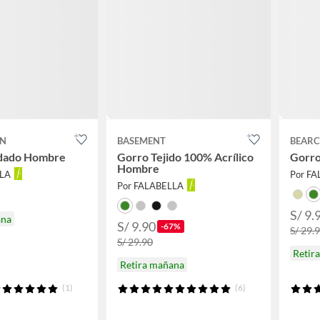
ON
BASEMENT
BEARC
dado Hombre
Gorro Tejido 100% Acrílico
Gorro
Hombre
LLA
Por F
Por FALABELLA
S/ 9.
ana
S/ 9.90
-67%
S/ 29.
S/ 29.90
Retir
Retira mañana
(1)
(6)