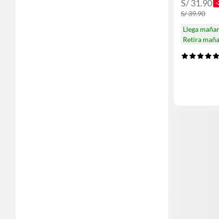
S/ 31.90
-
S/ 39.90
Llega maña
Retira mañ