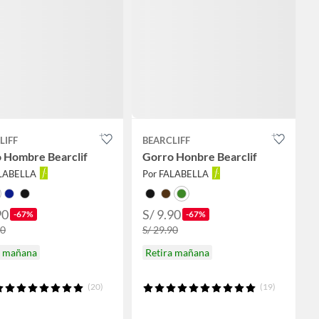
LIFF
BEARCLIFF
 Hombre Bearclif
Gorro Honbre Bearclif
ALABELLA
Por FALABELLA
90
S/ 9.90
-67%
-67%
90
S/ 29.90
a mañana
Retira mañana
(20)
(19)