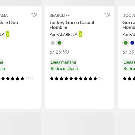
ALIA
BEARCLIFF
DOO A
bre Doo
Jockey Gorro Casual
Gorra
Hombre
Homb
LLA
Por FALABELLA
Por F
S/ 29.90
S/ 39
na
Llega mañana
Llega
ana
Retira mañana
Retir
(11)
(9)