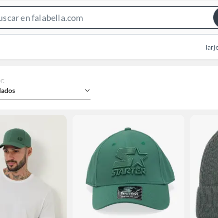
Search
Bar
Tarj
r
:
ados