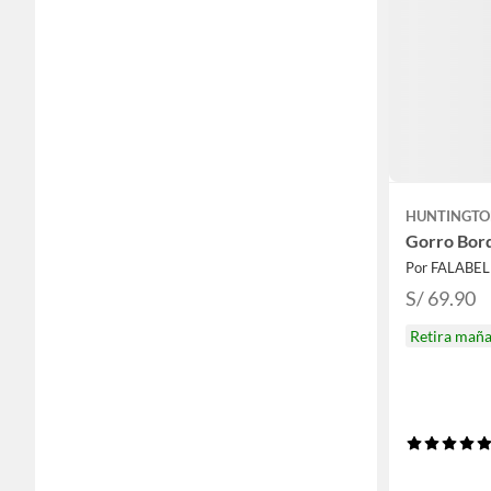
HUNTINGT
Gorro Bor
Por FALABE
S/ 69.90
Retira mañ