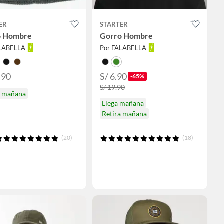
ER
STARTER
o Hombre
Gorro Hombre
ALABELLA
Por FALABELLA
.90
S/ 6.90
-65%
S/ 19.90
a mañana
Llega mañana
Retira mañana
(20)
(18)