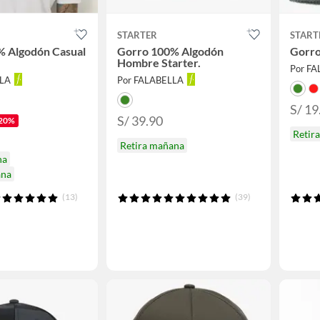
STARTER
START
% Algodón Casual
Gorro 100% Algodón
Gorr
Hombre Starter.
Por F
LLA
Por FALABELLA
S/ 19
S/ 39.90
20%
Retir
Retira mañana
na
ana
(13)
(39)