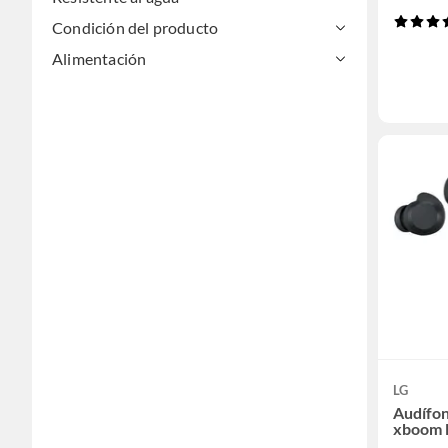
Condición del producto
Alimentación
LG
Audífon
xboom B