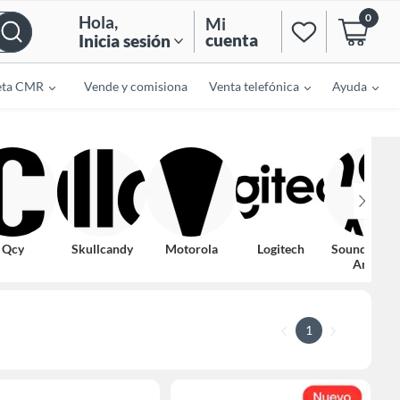
0
Hola
,
Mi
cuenta
Inicia sesión
eta CMR
Vende y comisiona
Venta telefónica
Ayuda
Qcy
Skullcandy
Motorola
Logitech
Soundcore 
Anker
1