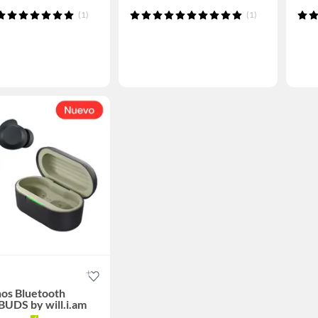
(1)
(1)
os Bluetooth
UDS by will.i.am