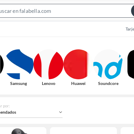
Search
Bar
Tarj
Samsung
Lenovo
Huawei
Soundcore
r por
:
endados