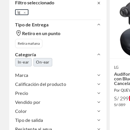
Filtro seleccionado
lg
Tipo de Entrega
Retiro en un punto
Retira mañana
Categoría
In-ear
On-ear
LG
Audífo
Marca
con Blu
Cancela
Calificación del producto
Precio
S/ 299
Vendido por
S/ 389
Color
Tipo de salida
Resistente al agua