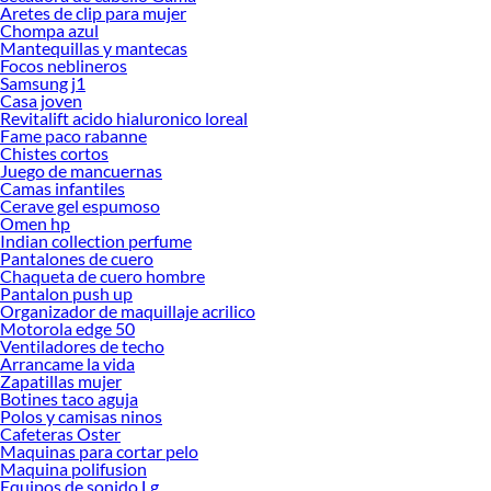
Aretes de clip para mujer
Chompa azul
Mantequillas y mantecas
Focos neblineros
Samsung j1
Casa joven
Revitalift acido hialuronico loreal
Fame paco rabanne
Chistes cortos
Juego de mancuernas
Camas infantiles
Cerave gel espumoso
Omen hp
Indian collection perfume
Pantalones de cuero
Chaqueta de cuero hombre
Pantalon push up
Organizador de maquillaje acrilico
Motorola edge 50
Ventiladores de techo
Arrancame la vida
Zapatillas mujer
Botines taco aguja
Polos y camisas ninos
Cafeteras Oster
Maquinas para cortar pelo
Maquina polifusion
Equipos de sonido Lg