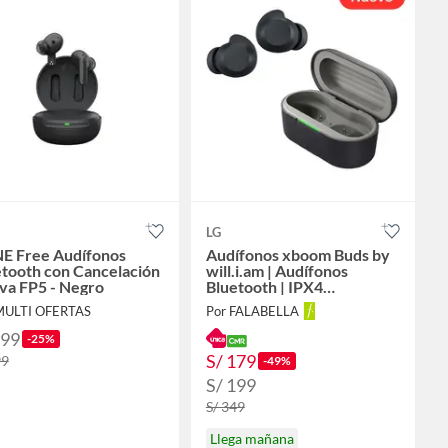
LG
E Free Audífonos
Audífonos xboom Buds by
etooth con Cancelación
will.i.am | Audífonos
va FP5 - Negro
Bluetooth | IPX4
|cancelación de ruido|
MULTI OFERTAS
Por FALABELLA
hasta 30h batería | Negro
299
-25%
S/ 179
99
-49%
S/ 199
S/ 349
Llega mañana