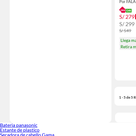
Por FAL
S/ 279
S/ 299
S/ 549
Llega m
Retira 
1 - 5 de 5
Bateria panasonic
Estante de plastico
Secadora de cabello Gama