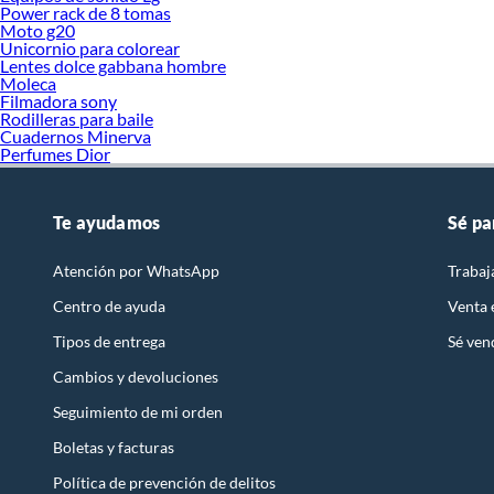
Power rack de 8 tomas
Moto g20
Unicornio para colorear
Lentes dolce gabbana hombre
Moleca
Filmadora sony
Rodilleras para baile
Cuadernos Minerva
Perfumes Dior
Te ayudamos
Sé pa
Atención por WhatsApp
Trabaj
Centro de ayuda
Venta
Tipos de entrega
Sé ven
Cambios y devoluciones
Seguimiento de mi orden
Boletas y facturas
Política de prevención de delitos