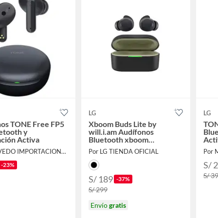
LG
LG
nos TONE Free FP5
Xboom Buds Lite by
TON
etooth y
will.i.am Audífonos
Blu
ción Activa
Bluetooth xboom
Acti
Signature Sound
Por QUEVEDO IMPORTACIONES S.A.C.
Por LG TIENDA OFICIAL
Por 
S/ 
-23%
S/ 3
S/ 189
-37%
S/ 299
Envío
gratis