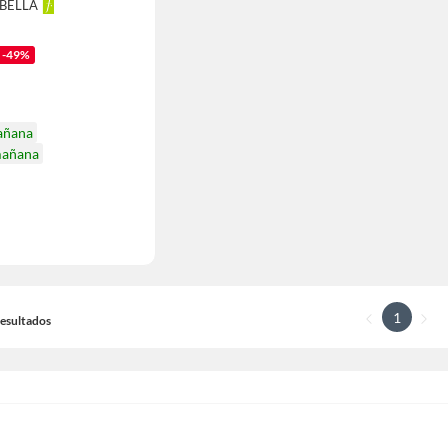
ABELLA
-49%
añana
mañana
1
 Resultados