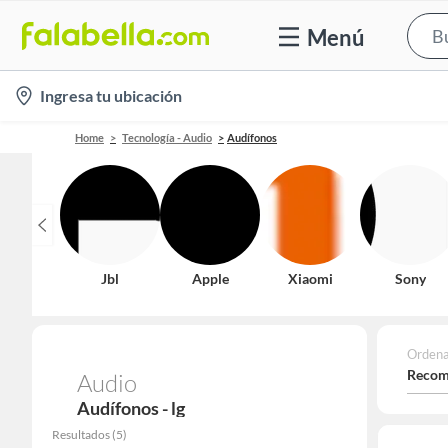
Menú
location-
Ingresa tu ubicación
icon
Home
Tecnología - Audio
Audífonos
Jbl
Apple
Xiaomi
Sony
Ordena
Recom
Audio
Audífonos - lg
Resultados
(
5
)