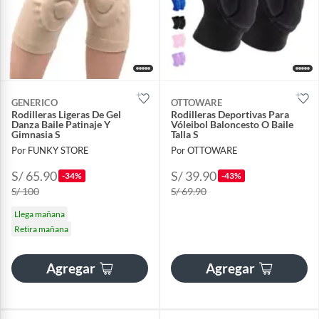
GENERICO
OTTOWARE
Rodilleras Ligeras De Gel
Rodilleras Deportivas Para
Danza Baile Patinaje Y
Vóleibol Baloncesto O Baile
Gimnasia S
Talla S
Por FUNKY STORE
Por OTTOWARE
S/ 65.90
S/ 39.90
-34%
-43%
S/ 100
S/ 69.90
Llega mañana
Retira mañana
Agregar
Agregar