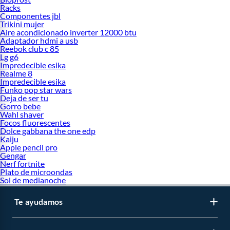
Racks
Componentes jbl
Trikini mujer
Aire acondicionado inverter 12000 btu
Adaptador hdmi a usb
Reebok club c 85
Lg g6
Impredecible esika
Realme 8
Impredecible esika
Funko pop star wars
Deja de ser tu
Gorro bebe
Wahl shaver
Focos fluorescentes
Dolce gabbana the one edp
Kaiju
Apple pencil pro
Gengar
Nerf fortnite
Plato de microondas
Sol de medianoche
Te ayudamos