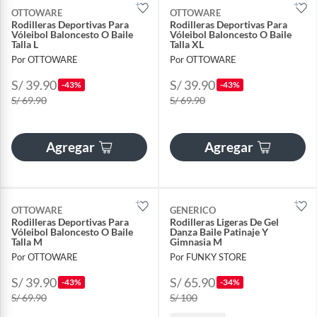
OTTOWARE
OTTOWARE
Rodilleras Deportivas Para
Rodilleras Deportivas Para
Vóleibol Baloncesto O Baile
Vóleibol Baloncesto O Baile
Talla L
Talla XL
Por OTTOWARE
Por OTTOWARE
S/ 39.90
S/ 39.90
-43%
-43%
S/ 69.90
S/ 69.90
Agregar
Agregar
OTTOWARE
GENERICO
Rodilleras Deportivas Para
Rodilleras Ligeras De Gel
Vóleibol Baloncesto O Baile
Danza Baile Patinaje Y
Talla M
Gimnasia M
Por OTTOWARE
Por FUNKY STORE
S/ 39.90
S/ 65.90
-43%
-34%
S/ 69.90
S/ 100