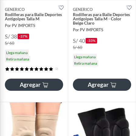
GENERICO
GENERICO
Rodilleras para Baile Deportes
Rodilleras para Baile Deportes
Antigolpes Talla M
Antigolpes Talla M - Color
Beige Claro
Por PV IMPORTS
Por PV IMPORTS
S/ 38
-37%
S/ 40
-33%
S/ 60
S/ 60
Llega mañana
Llega mañana
Retira mañana
Retira mañana
(2)
Agregar
Agregar