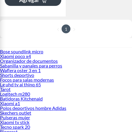
1
Bose soundlink micro
Xiaomi poco x4
Organizador de documentos
Sabanilla y panales para perros
Waflera oster 3 en 1
Shorts deportivo
Focos para salas modernas
Lg uhd tv ai thinq 65
Tarot
Logitech m280
Batidoras Kitchenaid
Xiaomi a1
Polos deportivos hombre Adidas
Skechers outlet
Pulseras mujer
Xiaomi tv stick
Tecno spark 20
Bioprost