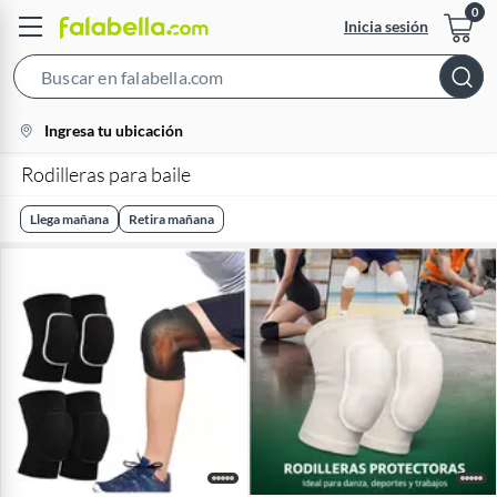
Inicia sesión
Search
Bar
location-
Ingresa tu ubicación
icon
Rodilleras para baile
Llega mañana
Retira mañana