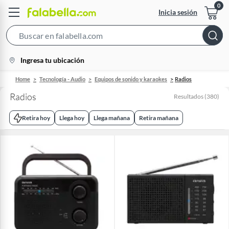
Inicia sesión
Search
Bar
location-
Ingresa tu ubicación
icon
Home
Tecnología - Audio
Equipos de sonido y karaokes
Radios
Radios
Resultados
(
380
)
Retira hoy
Llega hoy
Llega mañana
Retira mañana