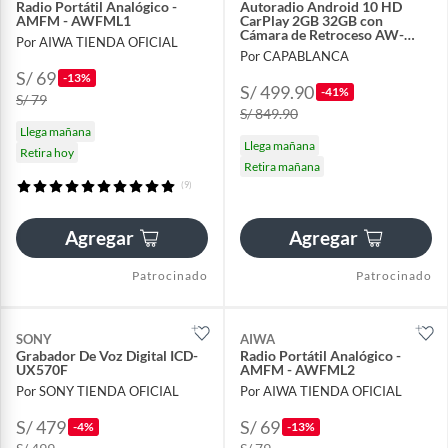
Radio Portátil Analógico -
Autoradio Android 10 HD
AMFM - AWFML1
CarPlay 2GB 32GB con
Cámara de Retroceso AW-
Por AIWA TIENDA OFICIAL
A1000BS Auto Radio
Por CAPABLANCA
S/ 69
-13%
S/ 499.90
-41%
S/ 79
S/ 849.90
Llega mañana
Llega mañana
Retira hoy
Retira mañana
(9)
Agregar
Agregar
Patrocinado
Patrocinado
SONY
AIWA
Grabador De Voz Digital ICD-
Radio Portátil Analógico -
UX570F
AMFM - AWFML2
Por SONY TIENDA OFICIAL
Por AIWA TIENDA OFICIAL
S/ 479
S/ 69
-4%
-13%