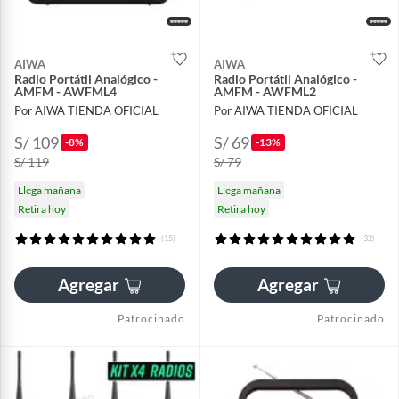
AIWA
AIWA
Radio Portátil Analógico -
Radio Portátil Analógico -
AMFM - AWFML4
AMFM - AWFML2
Por AIWA TIENDA OFICIAL
Por AIWA TIENDA OFICIAL
S/ 109
S/ 69
-8%
-13%
S/ 119
S/ 79
Llega mañana
Llega mañana
Retira hoy
Retira hoy
(15)
(32)
Agregar
Agregar
Patrocinado
Patrocinado