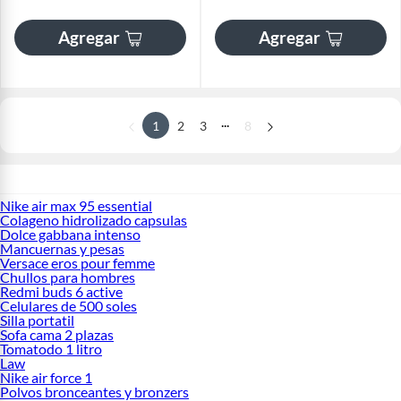
Agregar
Agregar
...
1
2
3
8
Nike air max 95 essential
Colageno hidrolizado capsulas
Dolce gabbana intenso
Mancuernas y pesas
Versace eros pour femme
Chullos para hombres
Redmi buds 6 active
Celulares de 500 soles
Silla portatil
Sofa cama 2 plazas
Tomatodo 1 litro
Law
Nike air force 1
Polvos bronceantes y bronzers