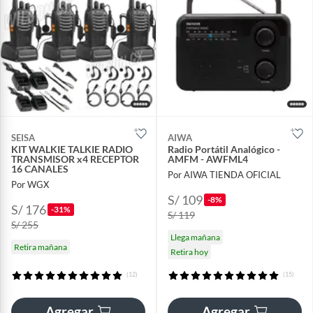
SEISA
AIWA
KIT WALKIE TALKIE RADIO
Radio Portátil Analógico -
TRANSMISOR x4 RECEPTOR
AMFM - AWFML4
16 CANALES
Por AIWA TIENDA OFICIAL
Por WGX
S/ 109
-8%
S/ 176
-31%
S/ 119
S/ 255
Llega mañana
Retira mañana
Retira hoy
(12)
(15)
Agregar
Agregar