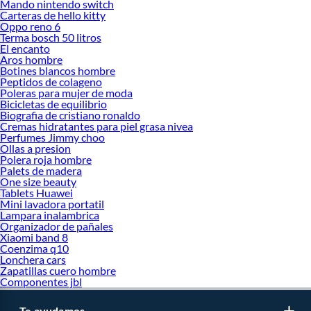
Mando nintendo switch
Carteras de hello kitty
Oppo reno 6
Terma bosch 50 litros
El encanto
Aros hombre
Botines blancos hombre
Peptidos de colageno
Poleras para mujer de moda
Bicicletas de equilibrio
Biografia de cristiano ronaldo
Cremas hidratantes para piel grasa nivea
Perfumes Jimmy choo
Ollas a presion
Polera roja hombre
Palets de madera
One size beauty
Tablets Huawei
Mini lavadora portatil
Lampara inalambrica
Organizador de pañales
Xiaomi band 8
Coenzima q10
Lonchera cars
Zapatillas cuero hombre
Componentes jbl
Te ayudamos