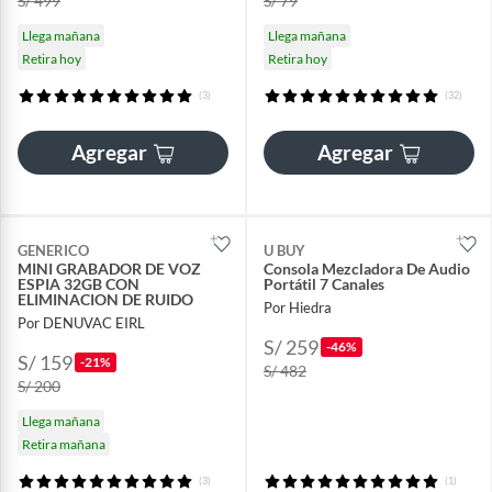
S/ 499
S/ 79
Llega mañana
Llega mañana
Retira hoy
Retira hoy
(3)
(32)
Agregar
Agregar
GENERICO
U BUY
MINI GRABADOR DE VOZ
Consola Mezcladora De Audio
ESPIA 32GB CON
Portátil 7 Canales
ELIMINACION DE RUIDO
Por Hiedra
Por DENUVAC EIRL
S/ 259
-46%
S/ 159
-21%
S/ 482
S/ 200
Llega mañana
Retira mañana
(3)
(1)