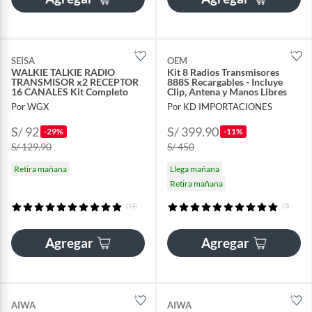
SEISA
OEM
WALKIE TALKIE RADIO
Kit 8 Radios Transmisores
TRANSMISOR x2 RECEPTOR
888S Recargables - Incluye
16 CANALES Kit Completo
Clip, Antena y Manos Libres
Por WGX
Por KD IMPORTACIONES
S/ 92
S/ 399.90
-29%
-11%
S/ 129.90
S/ 450
Retira mañana
Llega mañana
Retira mañana
(14)
(3)
Agregar
Agregar
AIWA
AIWA