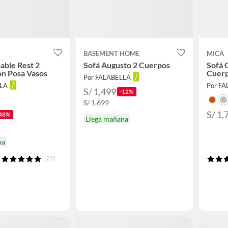
BASEMENT HOME
MICA
able Rest 2
Sofá Augusto 2 Cuerpos
Sofá 
n Posa Vasos
Cuer
Por FALABELLA
LLA
Por F
S/ 1,499
-12%
S/ 1,699
S/ 1,
48%
Llega mañana
na
(22)