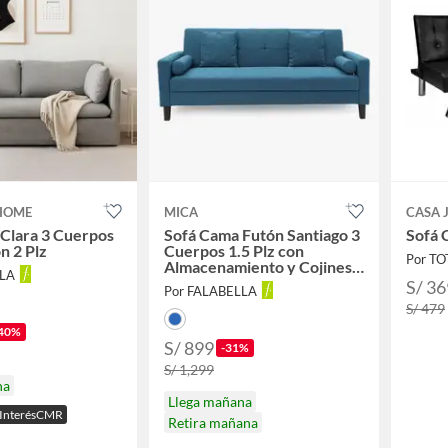
HOME
MICA
CASA 
Clara 3 Cuerpos
Sofá Cama Futón Santiago 3
Sofá 
n 2 Plz
Cuerpos 1.5 Plz con
Por T
Almacenamiento y Cojines
LLA
Decorativos
S/ 36
Por FALABELLA
S/ 479
40%
S/ 899
-31%
S/ 1,299
na
Llega mañana
n InterésCMR
Retira mañana