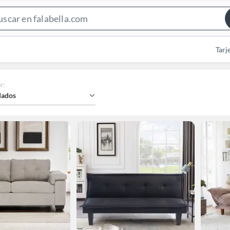
Search
Bar
Tarj
r
:
ados