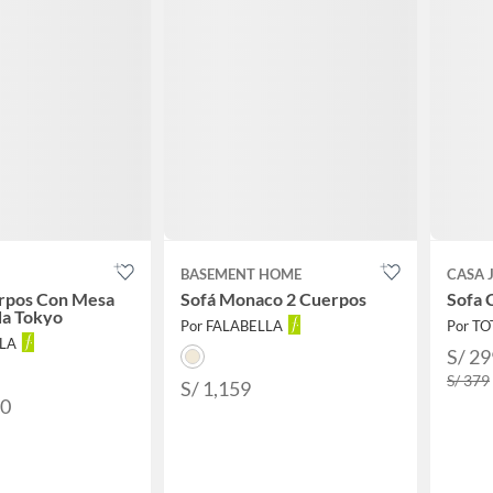
BASEMENT HOME
CASA 
erpos Con Mesa
Sofá Monaco 2 Cuerpos
Sofa 
da Tokyo
Por FALABELLA
Por T
LLA
S/ 29
S/ 379
S/ 1,159
90