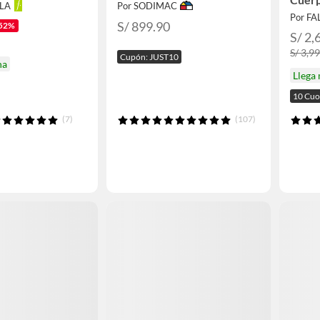
LLA
Por SODIMAC
Alma
Por F
S/ 899.90
52%
S/ 2,
S/ 3,9
Cupón: JUST10
na
Llega
10 Cuo
(7)
(107)