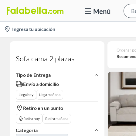
Menú
location-
Ingresa tu ubicación
icon
Ordenar po
Recomend
Sofa cama 2 plazas
Tipo de Entrega
Envío a domicilio
Llega hoy
Llega mañana
Retiro en un punto
Retira hoy
Retira mañana
Categoría