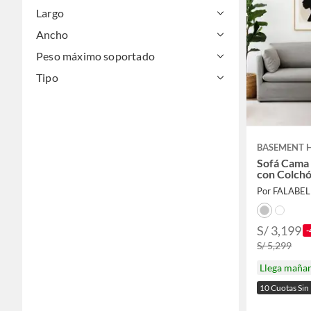
Largo
Ancho
Peso máximo soportado
Tipo
BASEMENT 
Sofá Cama 
con Colchó
Por FALABE
S/ 3,199
-
S/ 5,299
Llega maña
10 Cuotas Si