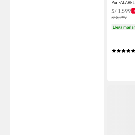
Por FALABE
S/ 1,599
-
S/ 3,299
Llega maña