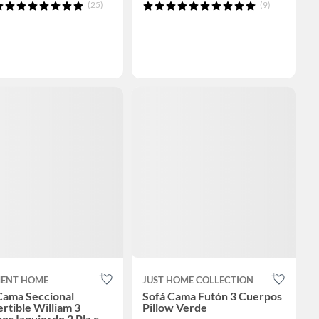
(25)
(9)
MENT HOME
JUST HOME COLLECTION
Cama Seccional
Sofá Cama Futón 3 Cuerpos
rtible William 3
Pillow Verde
os Izquierdo 2 Plz con