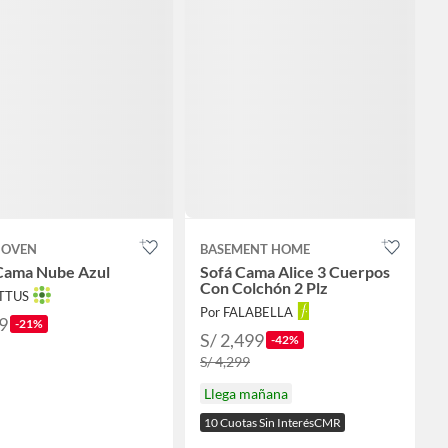
JOVEN
BASEMENT HOME
Cama Nube Azul
Sofá Cama Alice 3 Cuerpos
Con Colchón 2 Plz
OTTUS
Por FALABELLA
9
-21%
S/ 2,499
-42%
S/ 4,299
Llega mañana
10 Cuotas Sin InterésCMR