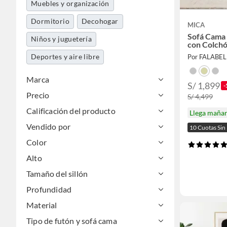
Muebles y organización
Dormitorio
Decohogar
MICA
Sofá Cama 
Niños y juguetería
con Colchó
Deportes y aire libre
Por FALABE
Marca
S/ 1,899
-
Precio
S/ 4,499
Calificación del producto
Llega maña
Vendido por
10 Cuotas Si
Color
Alto
Tamaño del sillón
Profundidad
Material
Tipo de futón y sofá cama