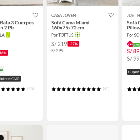
CASA JOVEN
JUST 
Rafa 3 Cuerpos
Sofá Cama Miami
Sofá 
n 2 Plz
160x75x72 cm
Pillo
LLA
Por TOTTUS
Por S
S/ 219
-27%
S/ 89
S/ 299
58%
S/ 99
na
Cupón:
n InterésCMR
(33)
(42)