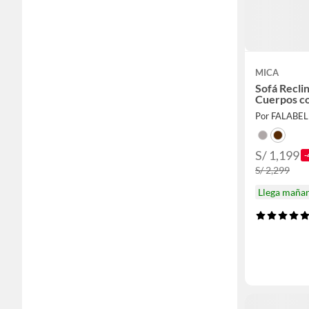
MICA
Sofá Reclin
Cuerpos co
Por FALABE
S/ 1,199
-
S/ 2,299
Llega maña