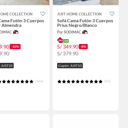
HOME COLLECTION
JUST HOME COLLECTION
Cama Futón 3 Cuerpos
Sofá Cama Futón 3 Cuerpos
w Almendra
Prius Negro/Blanco
ODIMAC
Por SODIMAC
9.90
S/ 349.90
-10%
-8%
9.90
S/ 379.90
 JUST10
Cupón: JUST10
(366)
(23)