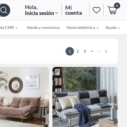
0
Hola
,
Mi
cuenta
Inicia sesión
eta CMR
Vende y comisiona
Venta telefónica
Ayuda
...
1
2
3
20