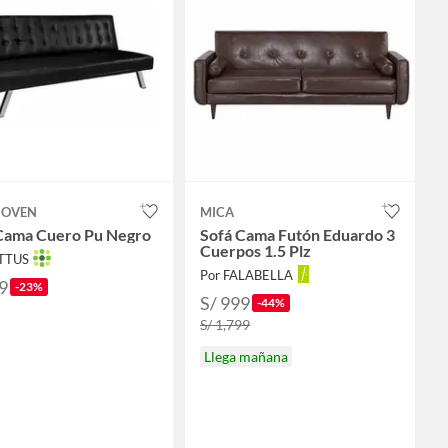
JOVEN
MICA
Cama Cuero Pu Negro
Sofá Cama Futón Eduardo 3
Cuerpos 1.5 Plz
OTTUS
Por FALABELLA
9
-23%
S/ 999
-44%
S/ 1,799
Llega mañana