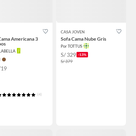
CASA JOVEN
Cama Americana 3
Sofa Cama Nube Gris
pos
Por TOTTUS
ALABELLA
S/ 329
-13%
S/ 379
719
(4)