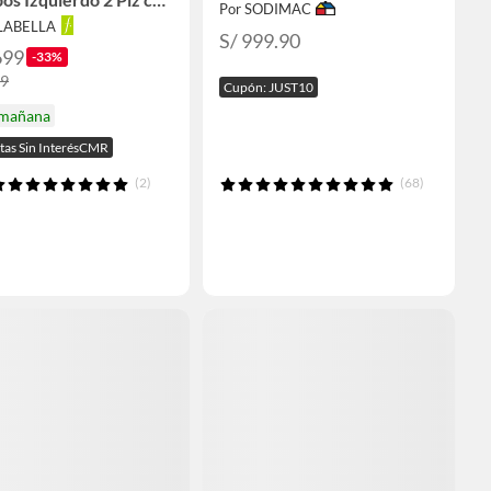
Por SODIMAC
cenamiento
ALABELLA
S/ 999.90
699
-33%
99
Cupón: JUST10
 mañana
tas Sin InterésCMR
(2)
(68)